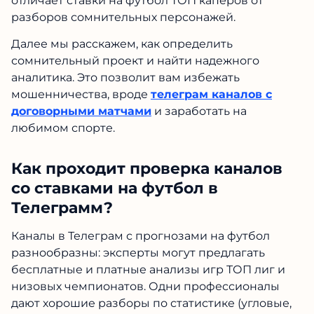
отличает
ставки на футбол ТОП каперов
от
разборов сомнительных персонажей.
Далее мы расскажем, как определить
сомнительный проект и найти надежного
аналитика. Это позволит вам избежать
мошенничества, вроде
телеграм каналов с
договорными матчами
и заработать на
любимом спорте.
Как проходит проверка каналов
со ставками на футбол в
Телеграмм?
Каналы в
Телеграм с прогнозами на футбол
разнообразны: эксперты могут предлагать
бесплатные и платные анализы игр ТОП лиг и
низовых чемпионатов. Одни профессионалы
дают хорошие разборы по статистике (угловые,