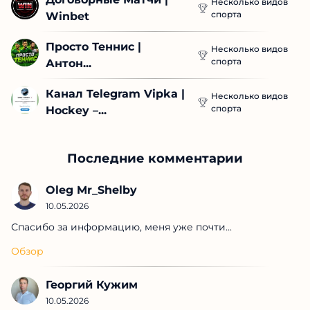
Несколько видов
спорта
Winbet
Просто Теннис | 
Несколько видов
спорта
Антон...
Канал Telegram Vipka | 
Несколько видов
спорта
Hockey –...
Последние комментарии
Oleg Mr_Shelby
10.05.2026
Спасибо за информацию, меня уже почти...
Обзор
Георгий Кужим
10.05.2026