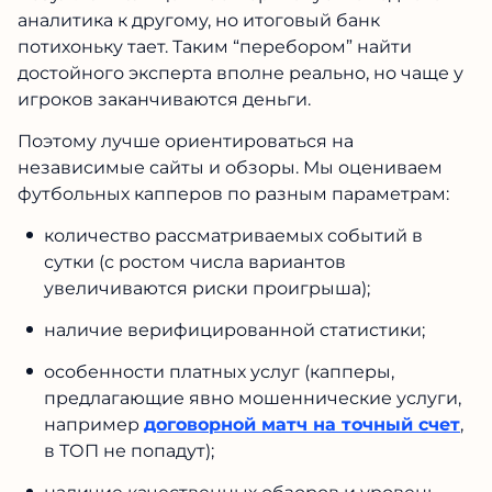
аналитика к другому, но итоговый банк
потихоньку тает. Таким “перебором” найти
достойного эксперта вполне реально, но чаще у
игроков заканчиваются деньги.
Поэтому лучше ориентироваться на
независимые сайты и обзоры. Мы оцениваем
футбольных капперов по разным параметрам:
количество рассматриваемых событий в
сутки (с ростом числа вариантов
увеличиваются риски проигрыша);
наличие верифицированной статистики;
особенности платных услуг (капперы,
предлагающие явно мошеннические услуги,
например
договорной матч на точный счет
,
в ТОП не попадут);