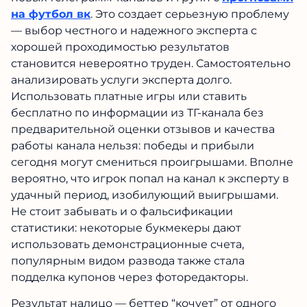
на футбол вк
.
Это создает серьезную проблему
— выбор честного и надежного эксперта с
хорошей проходимостью результатов
становится невероятно труден. Самостоятельно
анализировать услуги эксперта долго.
Использовать платные игры или ставить
бесплатно по информации из ТГ-канала без
предварительной оценки отзывов и качества
работы канала нельзя: победы и прибыли
сегодня могут смениться проигрышами. Вполне
вероятно, что игрок попал на канал к эксперту в
удачный период, изобилующий выигрышами.
Не стоит забывать и о фальсификации
статистики: некоторые букмекеры дают
использовать демонстрационные счета,
популярным видом развода также стала
подделка купонов через фоторедакторы.
Результат налицо — беттер “кочует” от одного