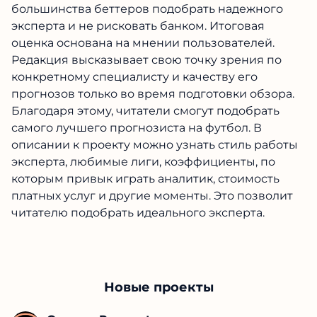
большинства беттеров подобрать надежного
эксперта и не рисковать банком. Итоговая
оценка основана на мнении пользователей.
Редакция высказывает свою точку зрения по
конкретному специалисту и качеству его
прогнозов только во время подготовки обзора.
Благодаря этому, читатели смогут подобрать
самого
лучшего прогнозиста на футбол
. В
описании к проекту можно узнать стиль работы
эксперта, любимые лиги, коэффициенты, по
которым привык играть аналитик, стоимость
платных услуг и другие моменты. Это позволит
читателю подобрать идеального эксперта.
Новые проекты