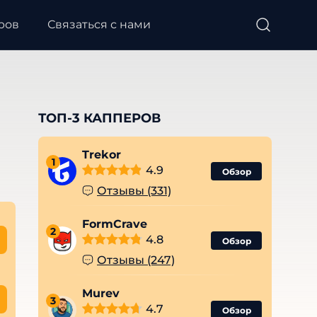
ров
Связаться с нами
ТОП-3 КАППЕРОВ
Trekor
1
4.9
Обзор
Отзывы (331)
FormCrave
2
4.8
Обзор
Отзывы (247)
Murev
3
4.7
Обзор