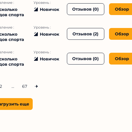
ление :
Уровень :
Отзывов (0)
Обзор
сколько
Новичок
дов спорта
ление :
Уровень :
Отзывов (2)
Обзор
сколько
Новичок
дов спорта
ление :
Уровень :
Отзывов (0)
Обзор
сколько
Новичок
дов спорта
2
…
67
агрузить еще