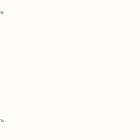
ся
ть