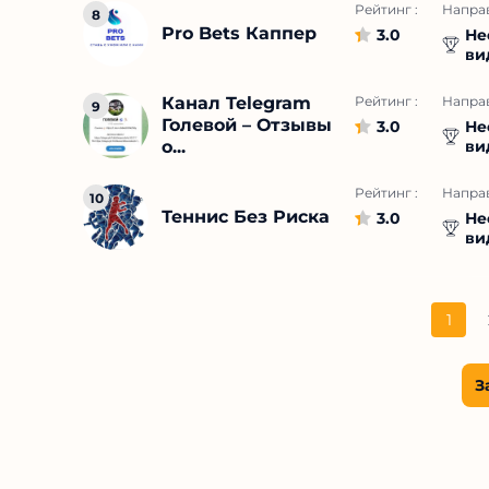
Рейтинг :
Направ
8
Pro Bets Каппер
3.0
Не
ви
Канал Telegram
Рейтинг :
Направ
9
Голевой – Отзывы
3.0
Не
о...
ви
Рейтинг :
Направ
10
Теннис Без Риска
3.0
Не
ви
1
З