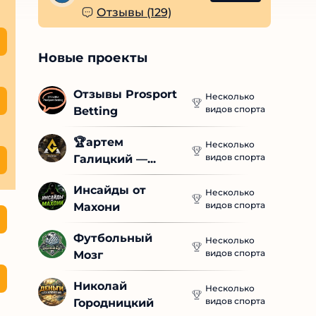
Отзывы (129)
Новые проекты
Отзывы Prosport 
Несколько
видов спорта
Betting
🏆артем 
Несколько
видов спорта
Галицкий —...
Инсайды от 
Несколько
видов спорта
Махони
Футбольный 
Несколько
видов спорта
Мозг
Николай 
Несколько
видов спорта
Городницкий