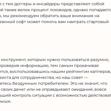
 с тем доггеры и инсайдеры представляют собой
ой также велик процент лоховодов, однако попадают
к, мы рекомендуем обратить ваше внимание на
ванный софт может помочь вам наиграть стартовый
 инструмент, которым нужно пользоваться разумно,
епроверив информацию, тем самым прокачивая
ется, воспользовавшись нашим рейтингом капперов,
зиста для сотрудничества, но наш совет —
етесь бездумным потребителем. Это не значит, что
 своих денег или не оправдывают ожиданий, вовсе
льший контроль ситуации с возможностью действова
рыши.