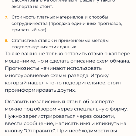
рассчитывать на обилие выигрышей у такого
эксперта не стоит.
Стоимость платных материалов и способы
сотрудничества (продажа единичных прогнозов,
приватный чат).
Статистика ставок и применяемые методы
подтверждения этих данных.
Также важно не только
оставить отзыв о каппере
мошеннике
, но и сделать описание схем обмана.
Прогнозисты начинают использовать
многоуровневые схемы развода. Игроку,
который нашел что-то подозрительное, стоит
проинформировать других.
Оставить независимый отзыв об эксперте
можно под обзором через специальную форму.
Нужно зарегистрироваться через соцсети,
ввести сообщение, написать имя и кликнуть на
кнопку “Отправить”. При необходимости вы