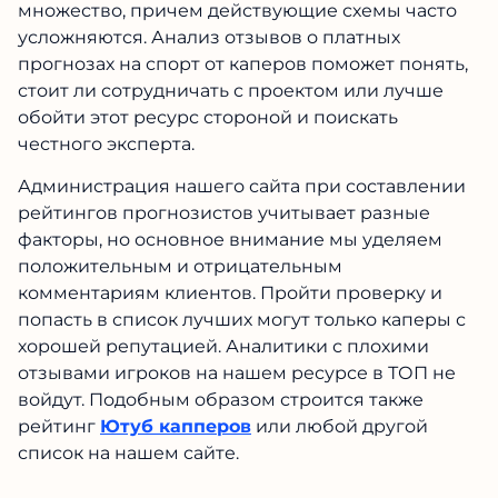
множество, причем действующие схемы часто
усложняются. Анализ
отзывов о платных
прогнозах на спорт от каперов
поможет понять,
стоит ли сотрудничать с проектом или лучше
обойти этот ресурс стороной и поискать
честного эксперта.
Администрация нашего сайта при составлении
рейтингов прогнозистов учитывает разные
факторы, но основное внимание мы уделяем
положительным и отрицательным
комментариям клиентов. Пройти проверку и
попасть в список лучших могут только каперы с
хорошей репутацией. Аналитики с плохими
отзывами игроков на нашем ресурсе в ТОП не
войдут. Подобным образом строится также
рейтинг
Ютуб капперов
или любой другой
список на нашем сайте.