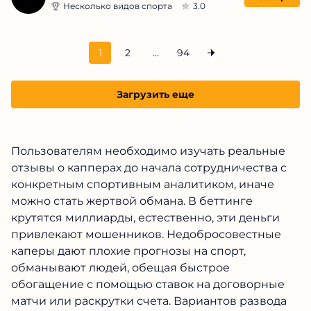
Несколько видов спорта
3.0
1
2
…
94
Загрузить еще
Пользователям необходимо изучать
реальные
отзывы о капперах
до начала сотрудничества с
конкретным спортивным аналитиком, иначе
можно стать жертвой обмана. В беттинге
крутятся миллиарды, естественно, эти деньги
привлекают мошенников. Недобросовестные
каперы дают плохие прогнозы на спорт,
обманывают людей, обещая быстрое
обогащение с помощью ставок на договорные
матчи или раскрутки счета. Вариантов развода