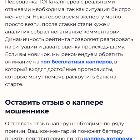
Переоценка
ТОПа капперов с реальными
отзывами
необходима, так как ситуация быстро
меняется. Некоторое время эксперту могло
просто везти, после ставки стали хуже и
аналитик собрал негативные комментарии.
Динамичность рейтинга позволяет реагировать
на ситуации и давать оценку происходящему.
Если вы новичок, мы рекомендуем обратить
внимание на
топ бесплатных капперов
, в
который входят достойные прогнозисты,
которые могут помочь раскрутить банк на
старте.
Оставить отзыв о каппере
мошеннике
Оставлять
отзыв каперу
необходимо по ряду
причин. Ваш комментарий поможет беттеру
понять, действительно ли это
каппер, которому