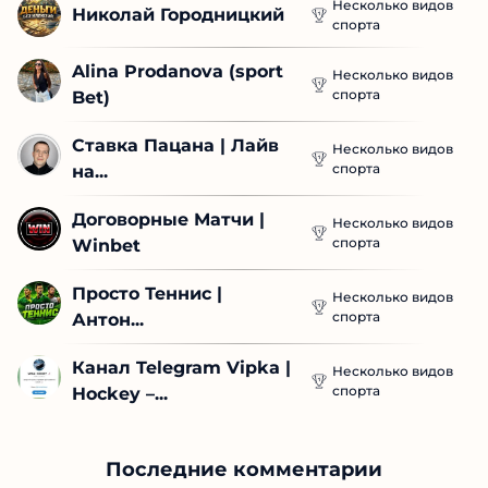
Несколько видов
Николай Городницкий
спорта
Alina Prodanova (sport 
Несколько видов
спорта
Bet)
Ставка Пацана | Лайв 
Несколько видов
спорта
на...
Договорные Матчи | 
Несколько видов
спорта
Winbet
Просто Теннис | 
Несколько видов
спорта
Антон...
Канал Telegram Vipka | 
Несколько видов
спорта
Hockey –...
Последние комментарии