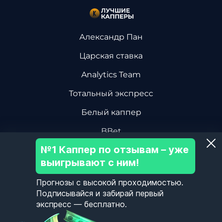
Александр Пан
Царская ставка
Analytics Team
Тотальный экспресс
Белый каппер
BBet
№1 Каппер по отзывам – уже
Василий Винокуров
выигрывают с ним!
Дмитрий Ревизор БК
Прогнозы с высокой проходимостью.
Центр Хоккейной Аналитики
Подписывайся и забирай первый
экспресс — бесплатно.
Олег Соловьев