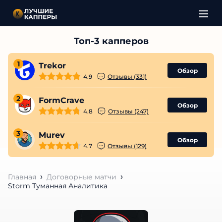
1
Trekor
Обзор
4.9
Отзывы (331)
2
FormCrave
Обзор
4.8
Отзывы (247)
3
Murev
Обзор
4.7
Отзывы (129)
Главная
Договорные матчи
Storm Туманная Аналитика