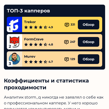
ТОП-3 капперов
Trekor
Обзор
331
4.9
1
FormCrave
Обзор
247
4.8
2
Murev
Обзор
129
4.7
3
Коэффициенты и статистика
проходимости
Аналитик storm_q никогда не заявлял о себе как
о профессиональном каппере. У него хорошо
получается комментировать матчи и