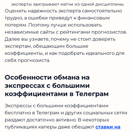
эксперты заигрывают матчи из одной дисциплины.
Оценить надежность эксперта самостоятельно
трудно, а ошибки приведут к финансовым
потерям. Поэтому лучше использовать
независимые сайты с рейтингами прогнозистов.
Далее вы узнаете, почему не стоит доверять
экспертам, обещающим большие
коэффициенты, и как подобрать идеального для
себя прогнозиста.
Особенности обмана на
экспрессах с большими
коэффициентами в Телеграм
Экспрессы с большими коэффициентами
бесплатно в Телеграм
и других социальных сетях
раздают достаточно активно. В некоторых
публикациях каперы даже обещают
ставки на