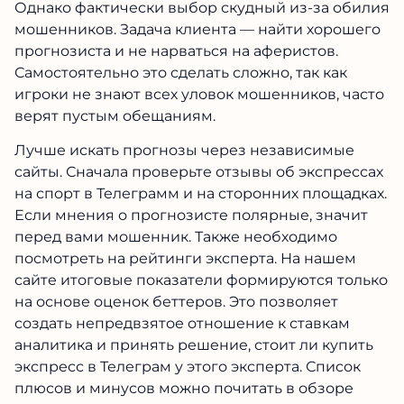
Однако фактически выбор скудный из-за обилия
мошенников. Задача клиента — найти хорошего
прогнозиста и не нарваться на аферистов.
Самостоятельно это сделать сложно, так как
игроки не знают всех уловок мошенников, часто
верят пустым обещаниям.
Лучше искать прогнозы через независимые
сайты. Сначала проверьте
отзывы об экспрессах
на спорт в Телеграмм
и на сторонних площадках.
Если мнения о прогнозисте полярные, значит
перед вами мошенник. Также необходимо
посмотреть на рейтинги эксперта. На нашем
сайте итоговые показатели формируются только
на основе оценок беттеров. Это позволяет
создать непредвзятое отношение к ставкам
аналитика и принять решение, стоит ли купить
экспресс в Телеграм
у этого эксперта. Список
плюсов и минусов можно почитать в обзоре