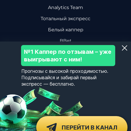
Analytics Team
Тотальный экспресс
Белый каппер
BBet
№1 Каппер по отзывам – уже
Василий Винокуров
выигрывают с ним!
Дмитрий Ревизор БК
Прогнозы с высокой проходимостью.
Центр Хоккейной Аналитики
Подписывайся и забирай первый
экспресс — бесплатно.
Олег Соловьев
Пользовательское Соглашение
Политика Конфиденциальности
Контакты
Сотрудники портала luchshie-kappery.ru не принимают денежные
средства и не участвуют в играх на деньги. Мы не рекламируем
ПЕРЕЙТИ В КАНАЛ
букмекерские офисы и другие ресурсы, которые запрещены на