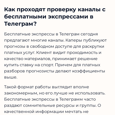
Как проходят проверку каналы с
бесплатными экспрессами в
Телеграм?
Бесплатные экспрессы в Телеграм
сегодня
предлагают многие каналы. Каперы публикуют
прогнозы в свободном доступе для раскрутки
платных услуг. Клиент видит проходимость и
качество материалов, принимает решение
купить ставку на спорт. Причем для платных
разборов прогнозисты делают коэффициенты
выше.
Такой формат работы выглядит вполне
закономерным, но его лучше не использовать.
Бесплатные экспрессы в Телеграмм
часто
раздают сомнительные ресурсы и группы. О
качественной информации мечтать не