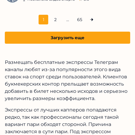
1
2
…
65
Загрузить еще
Размещать
бесплатные экспрессы Телеграм
каналы любят из-за популярности этого вида
ставок на спорт среди пользователей. Клиентов
букмекерских контор прельщает возможность
добавить в билет несколько исходов и серьезно
увеличить размеры коэффициента.
Экспрессы от лучших капперов
попадаются
редко, так как профессионалы сегодня такой
вариант пари обходят стороной. Причина
заключается в сути пари. Под экспрессом