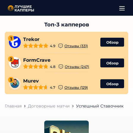
1
Trekor
Обзор
4.9
Отзывы (331)
2
FormCrave
Обзор
4.8
Отзывы (247)
3
Murev
Обзор
4.7
Отзывы (129)
Главная
Договорные матчи
Успешный Ставочник