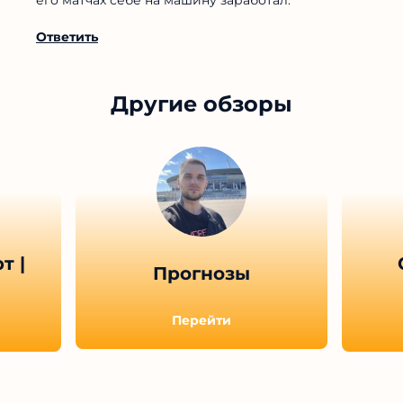
Ответить
Другие обзоры
т |
Прогнозы
Перейти