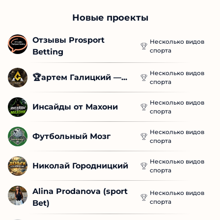
Новые проекты
Отзывы Prosport 
Несколько видов
спорта
Betting
Несколько видов
🏆артем Галицкий —...
спорта
Несколько видов
Инсайды от Махони
спорта
Несколько видов
Футбольный Мозг
спорта
Несколько видов
Николай Городницкий
спорта
Alina Prodanova (sport 
Несколько видов
спорта
Bet)