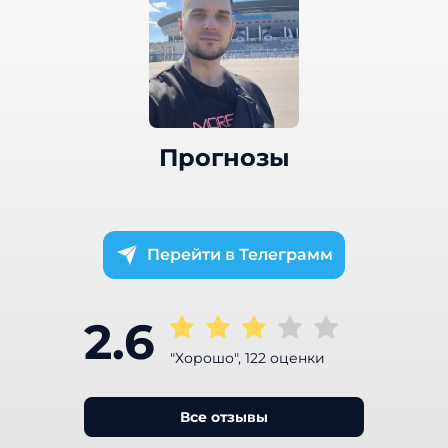
Прогнозы
Телеграмм
2.6
"Хорошо", 122 оценки
Все отзывы