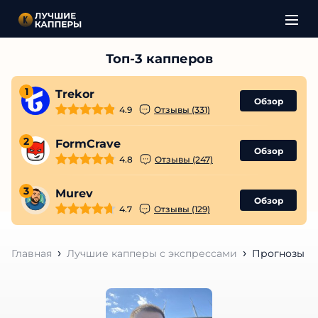
1
Trekor
Обзор
4.9
Отзывы (331)
2
FormCrave
Обзор
4.8
Отзывы (247)
3
Murev
Обзор
4.7
Отзывы (129)
Главная
Лучшие капперы с экспрессами
Прогнозы