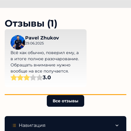
Отзывы (1)
Pavel Zhukov
29.06.2025
Всё как обычно, поверил ему, а
в итоге полное разочарование.
Обращать внимание нужно
вообще на все получается.
3.0
Все отзывы
Навигация