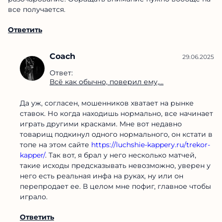
все получается.
Ответить
Coach
29.06.2025
Ответ:
Всё как обычно, поверил ему,...
Да уж, согласен, мошенников хватает на рынке
ставок. Но когда находишь нормально, все начинает
играть другими красками. Мне вот недавно
товарищ подкинул одного нормального, он кстати в
топе на этом сайте
https://luchshie-kappery.ru/trekor-
kapper/
. Так вот, я брал у него несколько матчей,
такие исходы предсказывать невозможно, уверен у
него есть реальная инфа на руках, ну или он
перепродает ее. В целом мне пофиг, главное чтобы
играло.
Ответить