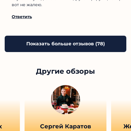
вот не жалею.
Ответить
Показать больше отзывов (
78
)
Другие обзоры
х
Сергей Каратов
Ж