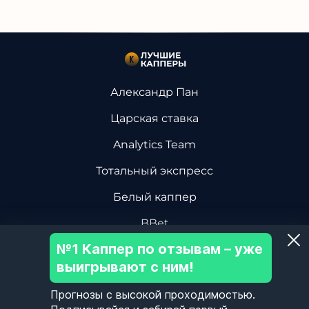
Александр Пан
Царская ставка
Analytics Team
Тотальный экспресс
Белый каппер
BBet
№1 Каппер по отзывам – уже
Василий Винокуров
выигрывают с ним!
Дмитрий Ревизор БК
Прогнозы с высокой проходимостью.
Центр Хоккейной Аналитики