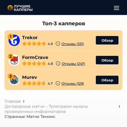
1
Trekor
Обзор
4.9
Отзывы (331)
2
FormCrave
Обзор
4.8
Отзывы (247)
3
Murev
Обзор
4.7
Отзывы (129)
Главная
Договорные матчи – Телеграмм каналы
проверенных информаторов
Странные Матчи Теннис