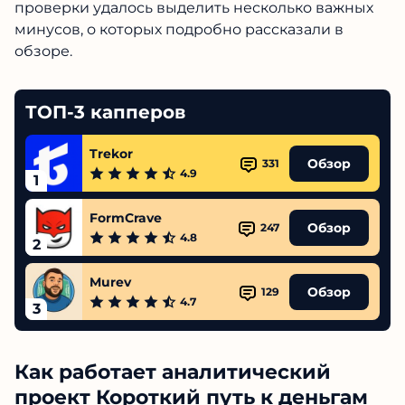
проверки удалось выделить несколько важных
минусов, о которых подробно рассказали в
обзоре.
ТОП-3 капперов
Trekor
Обзор
331
4.9
1
FormCrave
Обзор
247
4.8
2
Murev
Обзор
129
4.7
3
Как работает аналитический
проект Короткий путь к деньгам