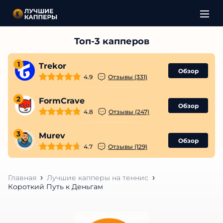
1
Trekor
Обзор
4.9
Отзывы (331)
2
FormCrave
Обзор
4.8
Отзывы (247)
3
Murev
Обзор
4.7
Отзывы (129)
Главная
Лучшие капперы на теннис
Короткий Путь к Деньгам