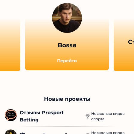
С
Bosse
Перейти
Новые проекты
Отзывы Prosport 
Несколько видов
спорта
Betting
Несколько видов