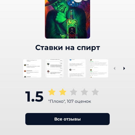
Ставки на спирт
1.5
"Плохо", 107 оценок
Все отзывы