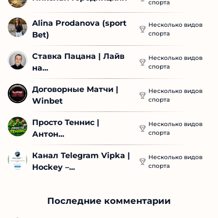
спорта
Alina Prodanova (sport 
Несколько видов
спорта
Bet)
Ставка Пацана | Лайв 
Несколько видов
спорта
на...
Договорные Матчи | 
Несколько видов
спорта
Winbet
Просто Теннис | 
Несколько видов
спорта
Антон...
Канал Telegram Vipka | 
Несколько видов
спорта
Hockey –...
Последние комментарии