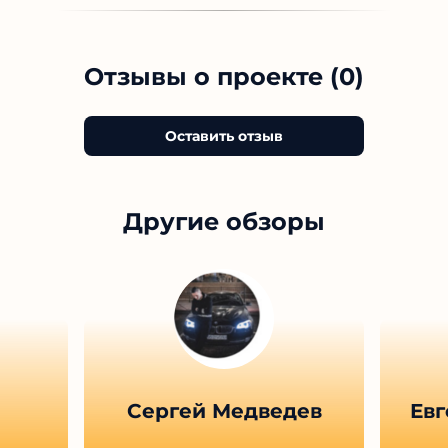
Отзывы о проекте (0)
Оставить отзыв
Другие обзоры
Сергей Медведев
Ев