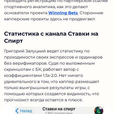
проходить регистрацию по партнерской ссылке
спортивного аналитика, как это делают
основатели проекта
Winning Bets
. Сторонние
капперские проекты здесь не продвигают.
Статистика с канала Ставки на
Спирт
Григорий Залуцкий ведет статистику по
проходимости своих экспрессов и ординаров
без верификаторов. Судя по выложенным
скриншотам с БК, работает автор с
коэффициентами 1.5х-2.0. Нет ничего
удивительного в том, что каппер размещает
только выигрышные результаты игры, с
помощью которых создается видимость, что
прогнозист всегда остается в плюсе.