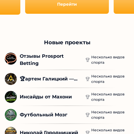
Перейти
Новые проекты
Отзывы Prosport 
Несколько видов
спорта
Betting
Несколько видов
🏆артем Галицкий —...
спорта
Несколько видов
Инсайды от Махони
спорта
Несколько видов
Футбольный Мозг
спорта
Несколько видов
Николай Городницкий