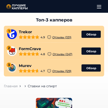
1
Trekor
Обзор
4.9
Отзывы (331)
2
FormCrave
Обзор
4.8
Отзывы (247)
3
Murev
Обзор
4.7
Отзывы (129)
Главная
Ставки на спирт