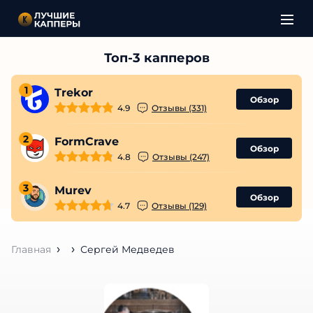
1
Trekor
Обзор
4.9
Отзывы (331)
2
FormCrave
Обзор
4.8
Отзывы (247)
3
Murev
Обзор
4.7
Отзывы (129)
Главная
Сергей Медведев