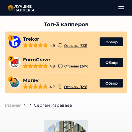
1
Trekor
Обзор
4.9
Отзывы (331)
2
FormCrave
Обзор
4.8
Отзывы (247)
3
Murev
Обзор
4.7
Отзывы (129)
Главная
Сергей Караваев