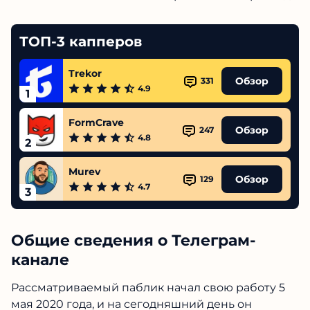
ТОП-3 капперов
Trekor
Обзор
331
4.9
1
FormCrave
Обзор
247
4.8
2
Murev
Обзор
129
4.7
3
Общие сведения о Телеграм-
канале
Рассматриваемый паблик начал свою работу 5
мая 2020 года, и на сегодняшний день он