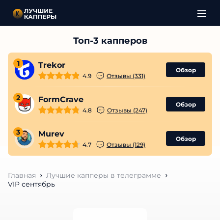
1
Trekor
Обзор
4.9
Отзывы (331)
2
FormCrave
Обзор
4.8
Отзывы (247)
3
Murev
Обзор
4.7
Отзывы (129)
Главная
Лучшие капперы в телеграмме
VIP сентябрь