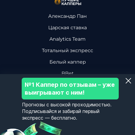
Александр Пан
Царская ставка
Analytics Team
Тотальный экспресс
Белый каппер
BBet
№1 Каппер по отзывам – уже
Василий Винокуров
выигрывают с ним!
Дмитрий Ревизор БК
Прогнозы с высокой проходимостью.
Центр Хоккейной Аналитики
Подписывайся и забирай первый
экспресс — бесплатно.
Олег Соловьев
Пользовательское Соглашение