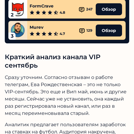
FormCrave
Обзор
247
4.8
2
Murev
Обзор
129
4.7
3
Краткий анализ канала VIP
сентябрь
Сразу уточним. Согласно отзывам о работе
телеграм, Ева Рождественская – это не только
VIP-сентябрь. Это еще и Вип май, июнь и другие
месяцы. Сейчас уже не установить, она каждый
раз регистрировала новый канал, или раз в
месяц переименовывала старый.
Аналитик предлагает пользователям заработок
на ставках на футбол. Аудитория накручена,