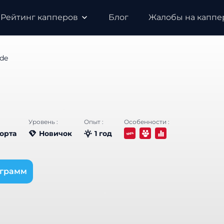
Рейтинг капперов
Блог
Жалобы на каппе
ide
Уровень :
Опыт :
Особенности :
орта
Новичок
1 год
еграмм