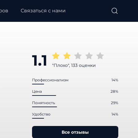
ров
Связаться с нами
1.1
"Плохо", 133 оценки
Профессионализм
14%
Цена
28%
Понятность
29%
Удобство
14%
Все отзывы