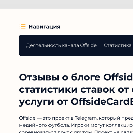
Навигация
Деятельность канала Offside
Статистика 
Отзывы о блоге Offsi
статистики ставок от 
услуги от OffsideCard
Offside — это проект в Telegram, который пр
медийного футбола. Игроки могут коллекцио
соревноваться друг с другом. Проект не связ