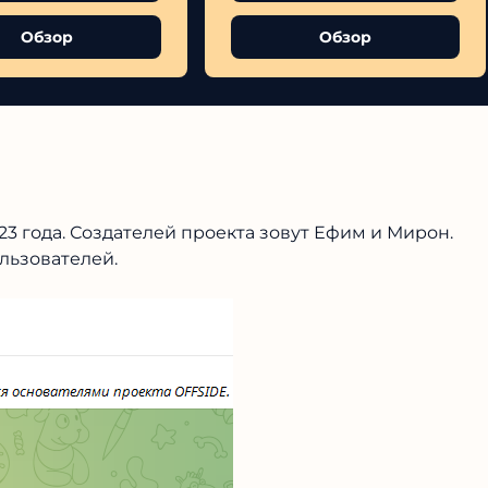
Обзор
Обзор
3 года. Создателей проекта зовут Ефим и Мирон.
ользователей.