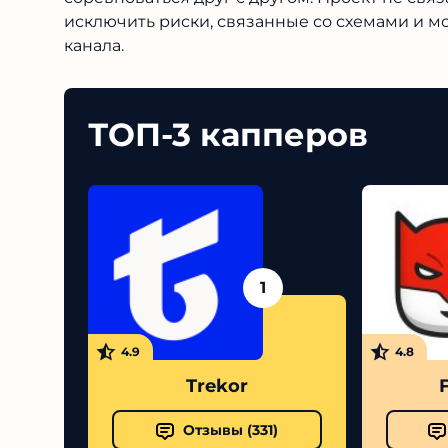
исключить риски, связанные со схемами и м
канала.
ТОП-3 капперов
1
4.9
4.8
Trekor
Отзывы (
331
)