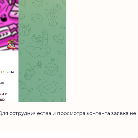
 Для сотрудничества и просмотра контента заявка не