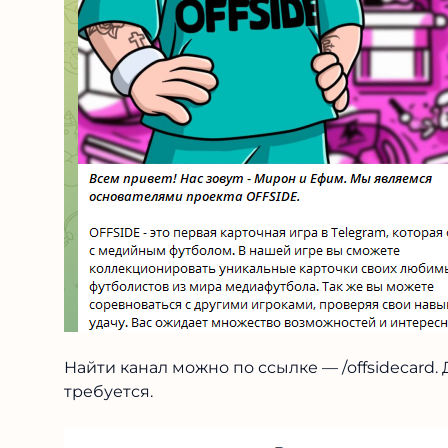
Найти канал можно по ссылке — /offsidecard.
требуется.