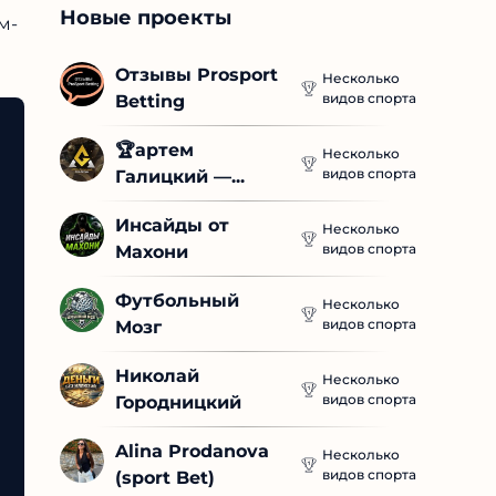
Новые проекты
м-
Отзывы Prosport 
Несколько
видов спорта
Betting
🏆артем 
Несколько
видов спорта
Галицкий —...
Инсайды от 
Несколько
видов спорта
Махони
Футбольный 
Несколько
видов спорта
Мозг
Николай 
Несколько
видов спорта
Городницкий
Alina Prodanova 
Несколько
видов спорта
(sport Bet)