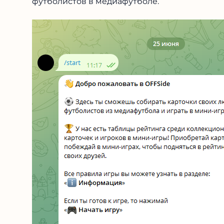
футболистов в медиафутболе.