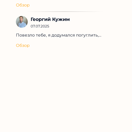
Обзор
Георгий Кужим
07.07.2025
Повезло тебе, я додумался погуглить,...
Обзор