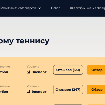
Рейтинг капперов
Блог
Жалобы на каппе
ому теннису
ление :
Уровень :
Отзывов (331)
Обзор
тбол
Эксперт
ление :
Уровень :
Отзывов (247)
Обзор
тбол
Эксперт