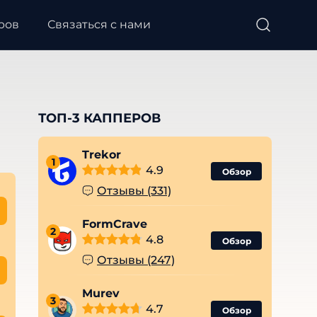
ров
Связаться с нами
ТОП-3 КАППЕРОВ
Trekor
1
4.9
Обзор
Отзывы (331)
FormCrave
2
4.8
Обзор
Отзывы (247)
Murev
3
4.7
Обзор