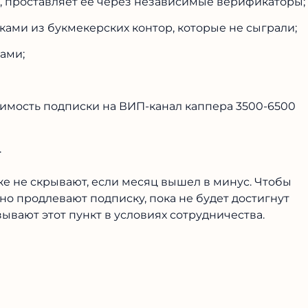
, проставляет ее через независимые верификаторы;
вками из букмекерских контор, которые не сыграли;
ами;
оимость подписки на ВИП-канал каппера 3500-6500
.
е не скрывают, если месяц вышел в минус. Чтобы
но продлевают подписку, пока не будет достигнут
ывают этот пункт в условиях сотрудничества.