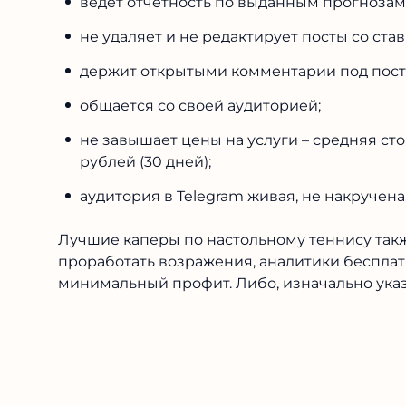
ведет отчетность по выданным прогнозам
не удаляет и не редактирует посты со ста
держит открытыми комментарии под пост
общается со своей аудиторией;
не завышает цены на услуги – средняя ст
рублей (30 дней);
аудитория в Telegram живая, не накручена
Лучшие каперы по настольному теннису такж
проработать возражения, аналитики бесплат
минимальный профит. Либо, изначально указ