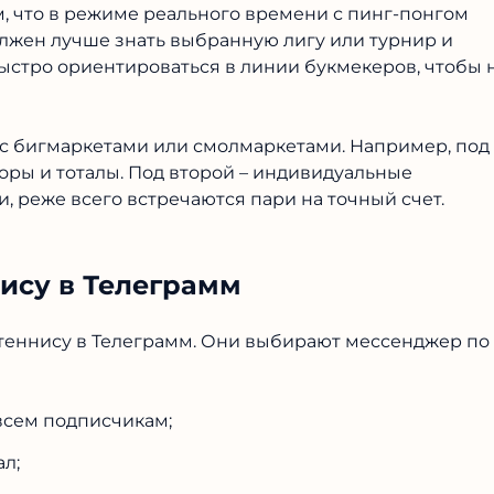
м, что в режиме реального времени с пинг-понгом
олжен лучше знать выбранную лигу или турнир и
быстро ориентироваться в линии букмекеров, чтобы 
о с бигмаркетами или смолмаркетами. Например, под
оры и тоталы. Под второй – индивидуальные
и, реже всего встречаются пари на точный счет.
ису в Телеграмм
 теннису в Телеграмм. Они выбирают мессенджер по
всем подписчикам;
л;