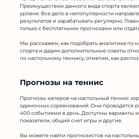
Преимуществом данного вида спорта являю
уровне. Все дело в непопулярности направл
результатов и зарабатывать регулярно. Глав
только с бесплатными прогнозами или отдать
Мы расскажем, как подобрать аналитика по н
спорта и дадим дополнительные советы отн
по настольному теннису, отметим, как распо
Прогнозы на теннис
Прогнозы каперов на настольный теннис хор
одиночных соревнований. Они проводятся ре
400 событиями в день. Доступны варианты и
показатели, общий счет игры и другие.
Вы можете найти прогнозистов на настольны