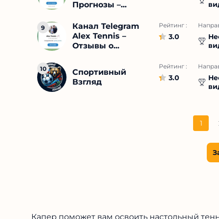
Прогнозы –...
ви
Канал Telegram
Рейтинг :
Направ
9
Alex Tennis –
3.0
Не
Отзывы о...
ви
Рейтинг :
Направ
10
Спортивный
3.0
Не
Взгляд
ви
1
З
Капер поможет вам освоить настольный тенни