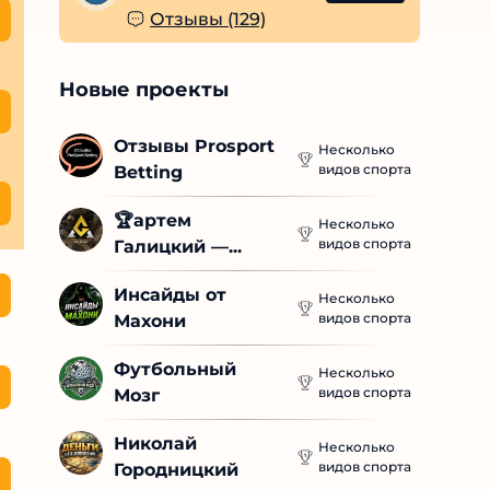
Отзывы (129)
Новые проекты
Отзывы Prosport 
Несколько
видов спорта
Betting
🏆артем 
Несколько
видов спорта
Галицкий —...
Инсайды от 
Несколько
видов спорта
Махони
Футбольный 
Несколько
видов спорта
Мозг
Николай 
Несколько
видов спорта
Городницкий