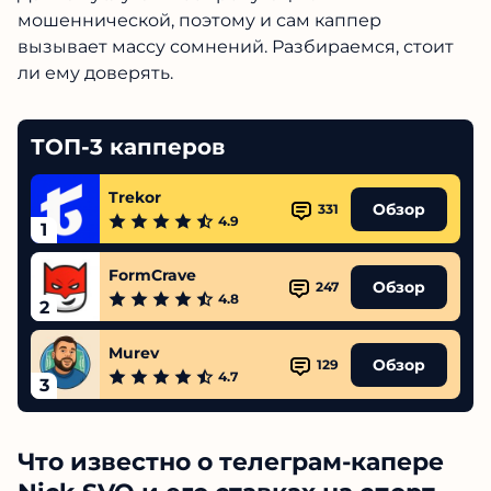
мошеннической, поэтому и сам каппер
вызывает массу сомнений. Разбираемся, стоит
ли ему доверять.
ТОП-3 капперов
Trekor
Обзор
331
4.9
1
FormCrave
Обзор
247
4.8
2
Murev
Обзор
129
4.7
3
Что известно о телеграм-капере