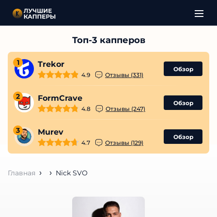
1
Trekor
Обзор
4.9
Отзывы (331)
2
FormCrave
Обзор
4.8
Отзывы (247)
3
Murev
Обзор
4.7
Отзывы (129)
Главная
Nick SVO