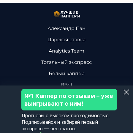
Александр Пан
Царская ставка
Analytics Team
Тотальный экспресс
Белый каппер
BBet
№1 Каппер по отзывам – уже
Василий Винокуров
выигрывают с ним!
Дмитрий Ревизор БК
Прогнозы с высокой проходимостью.
Центр Хоккейной Аналитики
Подписывайся и забирай первый
экспресс — бесплатно.
Олег Соловьев