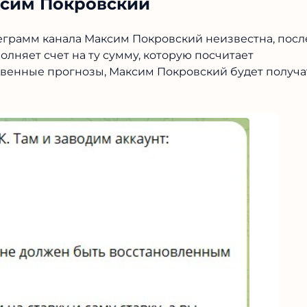
ксим Покровский
леграмм канала Максим Покровский неизвестна, посл
лняет счет на ту сумму, которую посчитает
твенные прогнозы, Максим Покровский будет получа