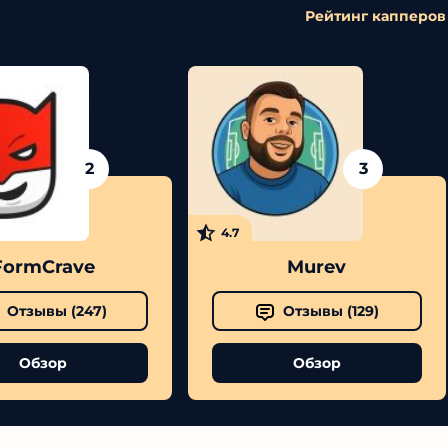
Рейтинг капперов
2
3
4.7
FormCrave
Murev
Отзывы (
247
)
Отзывы (
129
)
Обзор
Обзор