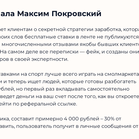
нала Максим Покровский
т клиентам о секретной стратегии заработка, котор
оих слов бесплатные ставки в ленте не публикуются
ю многочисленными отзывами якобы бывших клиент
. На самом деле все переписки — фейк, и созданы он
ров в своей экспертности.
авками на спорт лучше всего играть на смолмаркета
и и теперь ищет людей, которые готовы разбогатеть
ублей, но первый раз вкладывать самостоятельно
ведет деньги на ваш счет после того, как вы откроет
рейти по реферальной ссылке.
ика, составит примерно 4 000 рублей – 30% от
авить, пользователь получит в личные сообщения от