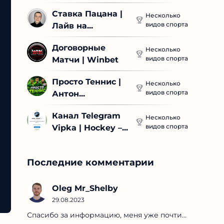
Ставка Пацана | 
Несколько
видов спорта
Лайв на...
Договорные 
Несколько
видов спорта
Матчи | Winbet
Просто Теннис | 
Несколько
видов спорта
Антон...
Канал Telegram 
Несколько
видов спорта
Vipka | Hockey –...
Последние комментарии
Oleg Mr_Shelby
29.08.2023
Спасибо за информацию, меня уже почти...