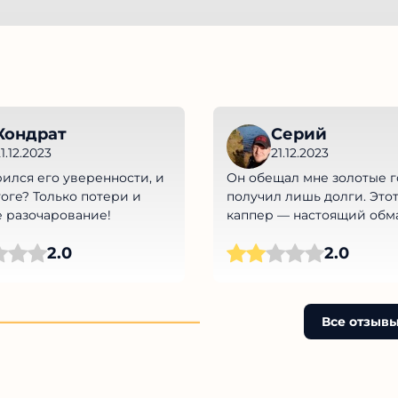
Кондрат
Серий
1.12.2023
21.12.2023
ился его уверенности, и
Он обещал мне золотые го
тоге? Только потери и
получил лишь долги. Это
е разочарование!
каппер — настоящий обм
2.0
2.0
Все отзыв