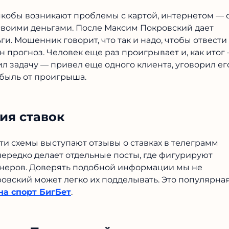
 якобы возникают проблемы с картой, интернетом — 
своими деньгами. После Максим Покровский дает
ги. Мошенник говорит, что так и надо, чтобы отвести
н прогноз. Человек еще раз проигрывает и, как итог
ил задачу — привел еще одного клиента, уговорил ег
ибыль от проигрыша.
ия ставок
и схемы выступают отзывы о ставках в телеграмм
ередко делает отдельные посты, где фигурируют
тнеров. Доверять подобной информации мы не
овский может легко их подделывать. Это популярна
на спорт БигБет
.