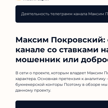
Деятельность телеграмм канала Максим 
Максим Покровский: 
канале со ставками н
мошенник или добро
В сети о проекте, которым владеет Максим 
характера. Основная претензия к аналитику
букмекерской конторы Поэтому в обзоре мы 
данному проекту.