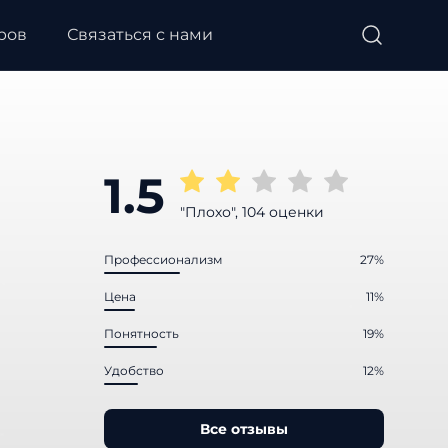
ров
Связаться с нами
1.5
"Плохо", 104 оценки
Профессионализм
27%
Цена
11%
Понятность
19%
Удобство
12%
Все отзывы