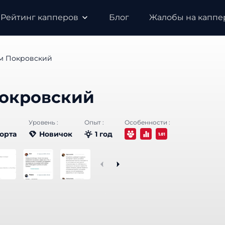
Рейтинг капперов
Блог
Жалобы на каппе
м Покровский
окровский
Уровень :
Опыт :
Особенности :
орта
Новичок
1 год