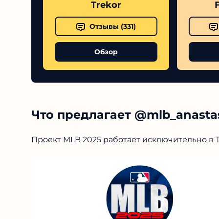
Trekor
Отзывы (
331
)
Обзор
Что предлагает @mlb_anasta
Проект MLB 2025 работает исключительно в Т