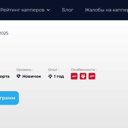
Рейтинг капперов
Блог
Жалобы на каппе
2025
Уровень :
Опыт :
Особенности :
орта
Новичок
1 год
еграмм