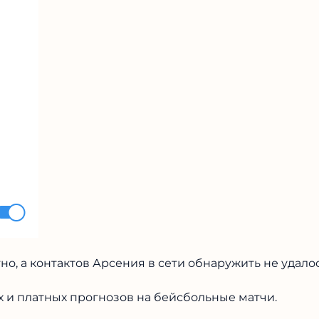
о, а контактов Арсения в сети обнаружить не удалос
х и платных прогнозов на бейсбольные матчи.