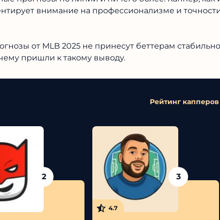
нтирует внимание на профессионализме и точност
рогнозы от MLB 2025 не принесут беттерам стабильн
чему пришли к такому выводу.
Рейтинг капперов
2
3
4.7