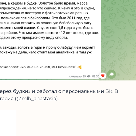
через будки» и работал с персональными БК. В
асия (@mlb_anastasia).