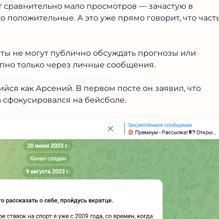
ют сравнительно мало просмотров — зачастую в
 положительные. А это уже прямо говорит, что част
ты не могут публично обсуждать прогнозы или
пно только через личные сообщения.
йся как Арсений. В первом посте он заявил, что
да сфокусировался на бейсболе.