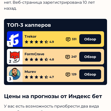
нет. Веб-страница зарегистрирована 10 лет
назад.
ТОП-3 капперов
Trekor
Обзор
331
4.9
1
FormCrave
Обзор
247
4.8
2
Murev
Обзор
129
4.7
3
Цены на прогнозы от Индекс бет
У вас есть возможность приобрести два вида