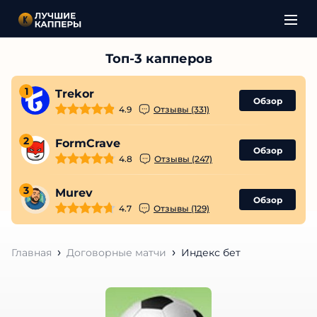
1
Trekor
Обзор
4.9
Отзывы (331)
2
FormCrave
Обзор
4.8
Отзывы (247)
3
Murev
Обзор
4.7
Отзывы (129)
Главная
Договорные матчи
Индекс бет