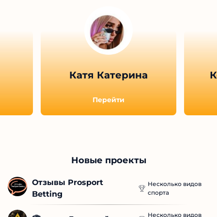
Катя Катерина
К
Перейти
Новые проекты
Отзывы Prosport 
Несколько видов
спорта
Betting
Несколько видов