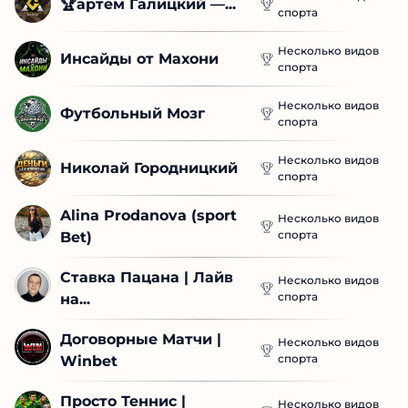
🏆артем Галицкий —...
спорта
Несколько видов
Инсайды от Махони
спорта
Несколько видов
Футбольный Мозг
спорта
Несколько видов
Николай Городницкий
спорта
Alina Prodanova (sport 
Несколько видов
спорта
Bet)
Ставка Пацана | Лайв 
Несколько видов
спорта
на...
Договорные Матчи | 
Несколько видов
спорта
Winbet
Просто Теннис | 
Несколько видов