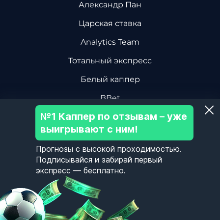
Александр Пан
Царская ставка
Analytics Team
Тотальный экспресс
Белый каппер
BBet
№1 Каппер по отзывам – уже
Василий Винокуров
выигрывают с ним!
Дмитрий Ревизор БК
Прогнозы с высокой проходимостью.
Центр Хоккейной Аналитики
Подписывайся и забирай первый
экспресс — бесплатно.
Олег Соловьев
Пользовательское Соглашение
Политика Конфиденциальности
Контакты