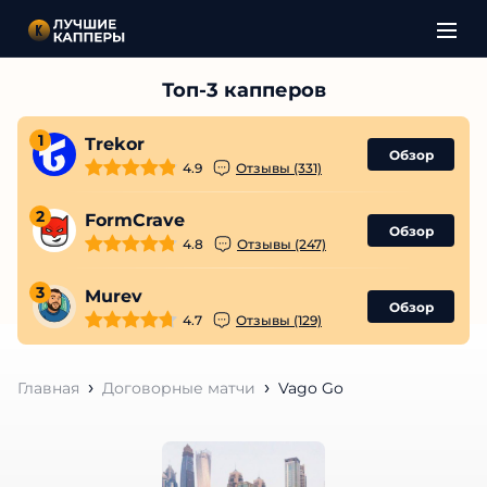
1
Trekor
Обзор
4.9
Отзывы (331)
2
FormCrave
Обзор
4.8
Отзывы (247)
3
Murev
Обзор
4.7
Отзывы (129)
Главная
Договорные матчи
Vago Go