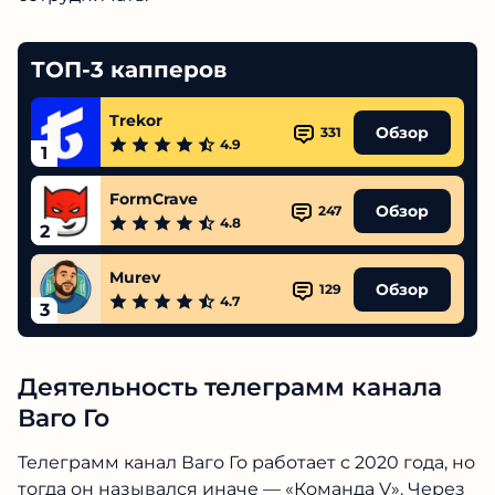
ТОП-3 капперов
Trekor
Обзор
331
4.9
1
FormCrave
Обзор
247
4.8
2
Murev
Обзор
129
4.7
3
Деятельность телеграмм канала
Ваго Го
Телеграмм канал Ваго Го работает с 2020 года, но
тогда он назывался иначе — «Команда V». Через