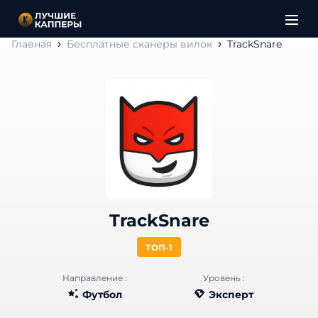
Главная
Бесплатные сканеры вилок
TrackSnare
TrackSnare
ТОП-1
Направление :
Уровень :
Футбол
Эксперт