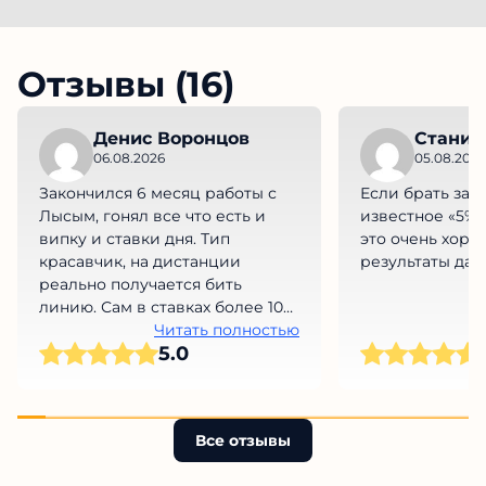
Отзывы (16)
Денис Воронцов
Станис
06.08.2026
05.08.2026
Закончился 6 месяц работы с
Если брать за 
Лысым, гонял все что есть и
известное «5% 
випку и ставки дня. Тип
это очень хорош
красавчик, на дистанции
результаты да,
реально получается бить
линию. Сам в ставках более 10
лет и знаю о чем говорю.
Читать полностью
5.0
Все отзывы