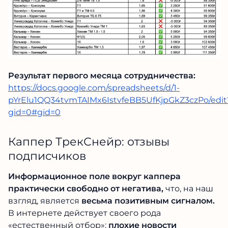
Результат первого месяца сотрудничества:
https://docs.google.com/spreadsheets/d/1-
pYrElu1QQ34tvmTAIMx6IstvfeBB5UfKjpGkZ3czPo/edit
gid=0#gid=0
Каппер ТрекСнейр: отзывы
подписчиков
Информационное поле вокруг каппера
практически свободно от негатива,
что, на наш
взгляд, является
весьма позитивным сигналом.
В интернете действует своего рода
«естественный отбор»:
плохие новости