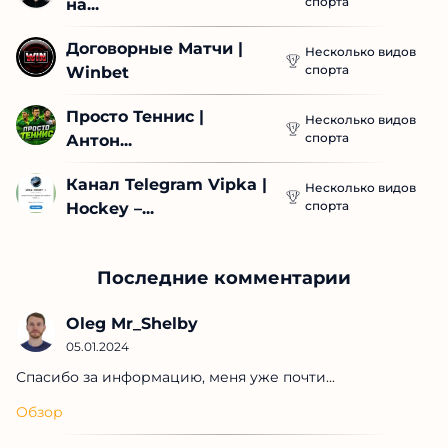
спорта
на...
Договорные Матчи | 
Несколько видов
спорта
Winbet
Просто Теннис | 
Несколько видов
спорта
Антон...
Канал Telegram Vipka | 
Несколько видов
спорта
Hockey –...
Последние комментарии
Oleg Mr_Shelby
05.01.2024
Спасибо за информацию, меня уже почти...
Обзор