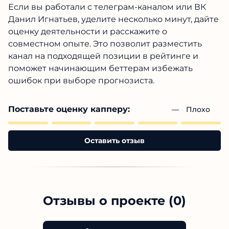
Если вы работали с телеграм-каналом или
ВК
Данил Игнатьев
, уделите несколько минут, дайте
оценку деятельности и расскажите о
совместном опыте. Это позволит разместить
канал на подходящей позиции в рейтинге и
поможет начинающим беттерам избежать
ошибок при выборе прогнозиста.
Поставьте оценку капперу:
— 
Плохо
Оставить отзыв
Отзывы о проекте (0)