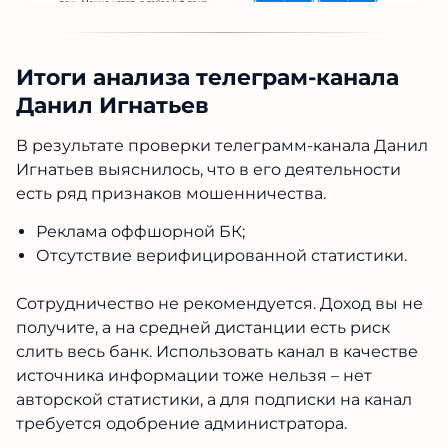
Итоги анализа телеграм-канала
Данил Игнатьев
В результате проверки телеграмм-канала Данил
Игнатьев выяснилось, что в его деятельности
есть ряд признаков мошенничества.
Реклама оффшорной БК;
Отсутствие верифицированной статистики.
Сотрудничество не рекомендуется. Доход вы не
получите, а на средней дистанции есть риск
слить весь банк. Использовать канал в качестве
источника информации тоже нельзя – нет
авторской статистики, а для подписки на канал
требуется одобрение администратора.