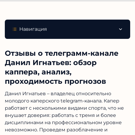
Навигация
Отзывы о телеграмм-канале
Данил Игнатьев: обзор
каппера, анализ,
проходимость прогнозов
Данил Игнатьев – владелец относительно
молодого каперского telegram-канала. Капер
работает с несколькими видами спорта, что не
внушает доверия: работать с тремя и более
дисциплинами на профессиональном уровне
невозможно. Проведем разоблачение и