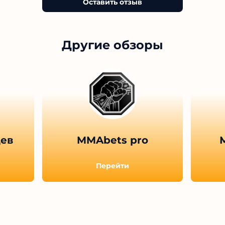
Оставить отзыв
Другие обзоры
ев
MMAbets pro
Перейти