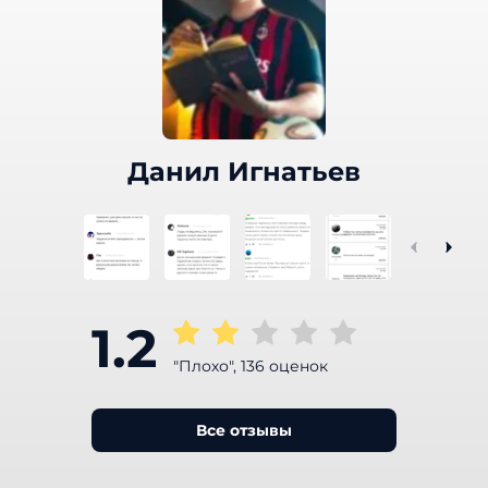
Данил Игнатьев
1.2
"Плохо", 136 оценок
Все отзывы