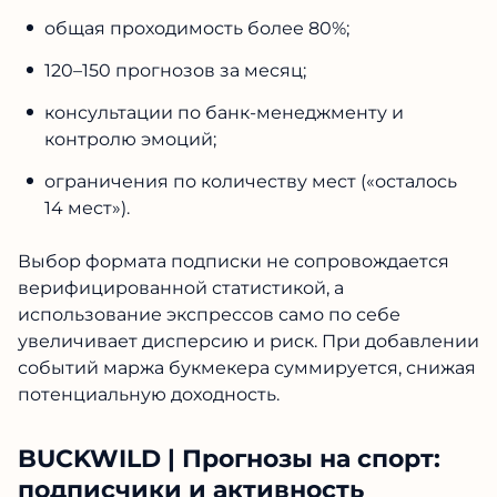
общая проходимость более 80%;
120–150 прогнозов за месяц;
консультации по банк-менеджменту и
контролю эмоций;
ограничения по количеству мест («осталось
14 мест»).
Выбор формата подписки не сопровождается
верифицированной статистикой, а
использование экспрессов само по себе
увеличивает дисперсию и риск. При добавлении
событий маржа букмекера суммируется, снижая
потенциальную доходность.
BUCKWILD | Прогнозы на спорт:
подписчики и активность