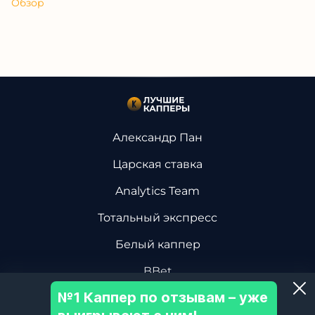
Обзор
Александр Пан
Царская ставка
Analytics Team
Тотальный экспресс
Белый каппер
BBet
№1 Каппер по отзывам – уже
Василий Винокуров