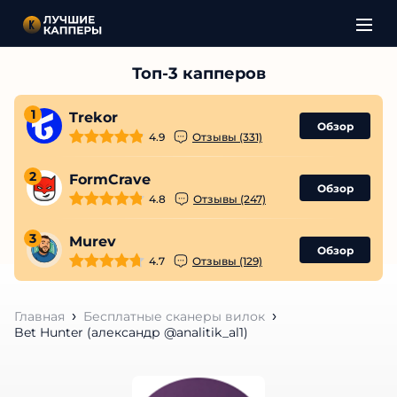
1
Trekor
Обзор
4.9
Отзывы (331)
2
FormCrave
Обзор
4.8
Отзывы (247)
3
Murev
Обзор
4.7
Отзывы (129)
Главная
Бесплатные сканеры вилок
Bet Hunter (александр @analitik_al1)