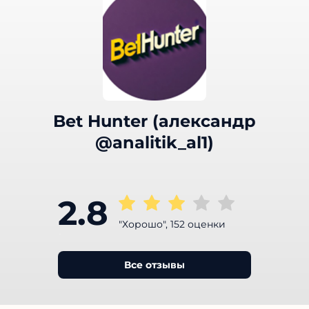
Bet Hunter (александр
@analitik_al1)
2.8
"Хорошо", 152 оценки
Все отзывы