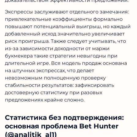
доказательством эффективности предложений.
Экспрессы заслуживают отдельного замечания:
привлекательные коэффициенты формально
повышают потенциальный выигрыш, но каждый
добавленный исход значительно увеличивает
риск проигрыша. Также следует учитывать, что
из-за зависимости доходности от маржи
букмекера такие стратегии невыгодны при
длительной игре. Вся модель продаж основана
на штучных экспрессах, что делает
невозможным полноценную проверку
стабильности результатов: зафиксировать
достоверную статистику при разовых
предложениях крайне сложно.
Статистика без подтверждения:
основная проблема Bet Hunter
(@analitik_al1)