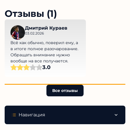
Отзывы (1)
Дмитрий Кураев
03.02.2026
Всё как обычно, поверил ему, а
в итоге полное разочарование.
Обращать внимание нужно
вообще на все получается.
3.0
Все отзывы
Навигация