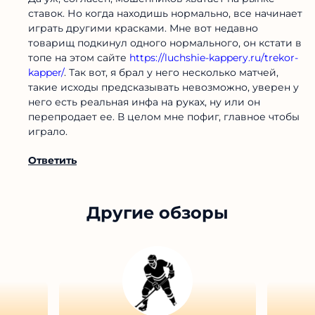
ставок. Но когда находишь нормально, все начинает
играть другими красками. Мне вот недавно
товарищ подкинул одного нормального, он кстати в
топе на этом сайте
https://luchshie-kappery.ru/trekor-
kapper/
. Так вот, я брал у него несколько матчей,
такие исходы предсказывать невозможно, уверен у
него есть реальная инфа на руках, ну или он
перепродает ее. В целом мне пофиг, главное чтобы
играло.
Ответить
Другие обзоры