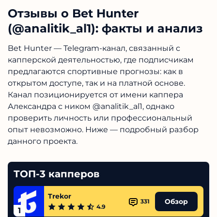
Отзывы о Bet Hunter
(@analitik_al1): факты и анализ
Bet Hunter — Telegram-канал, связанный с
капперской деятельностью, где подписчикам
предлагаются спортивные прогнозы: как в
открытом доступе, так и на платной основе.
Канал позиционируется от имени каппера
Александра с ником @analitik_al1, однако
проверить личность или профессиональный
опыт невозможно. Ниже — подробный разбор
данного проекта.
ТОП-3 капперов
Trekor
Обзор
331
4.9
1