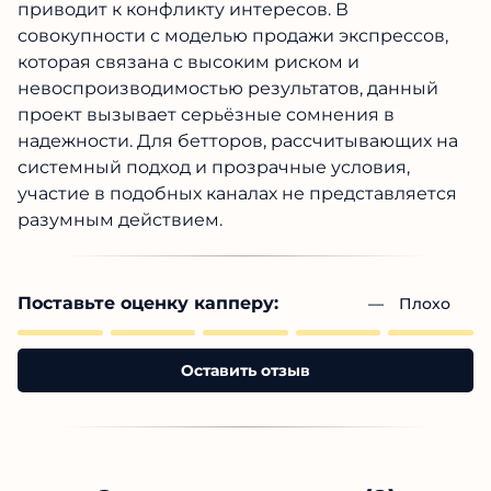
приводит к конфликту интересов. В
совокупности с моделью продажи экспрессов,
которая связана с высоким риском и
невоспроизводимостью результатов, данный
проект вызывает серьёзные сомнения в
надежности. Для бетторов, рассчитывающих на
системный подход и прозрачные условия,
участие в подобных каналах не представляется
разумным действием.
Поставьте оценку капперу:
— 
Плохо
Оставить отзыв