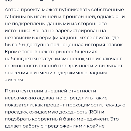
Автор проекта может публиковать собственные
таблицы выигрышей и проигрышей, однако они
не подкреплены данными из стороннего
источника. Канал не зарегистрирован на
независимых верификационных сервисах, где
была бы доступна полноценная история ставок.
Кроме того, в некоторых сообщениях
наблюдается статус «изменено», что исключает
возможность полной прозрачности и вызывает
опасения в измени содержимого задним
числом.
При отсутствии внешней отчетности
невозможно адекватно определить такие
показатели, как процент проходимости, текущую
просадку, ожидаемую доходность (ROI) и
подобрать корректный банк-менеджмент. Это
делает работу с предложениями крайне