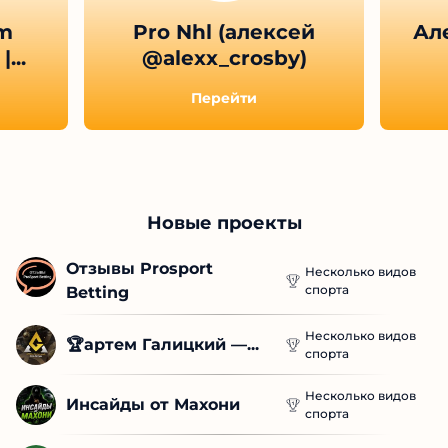
am
Pro Nhl (алексей
Ал
...
@alexx_crosby)
Перейти
Новые проекты
Отзывы Prosport 
Несколько видов
спорта
Betting
Несколько видов
🏆артем Галицкий —...
спорта
Несколько видов
Инсайды от Махони
спорта