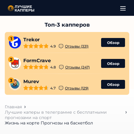
1
Trekor
Обзор
4.9
Отзывы (331)
2
FormCrave
Обзор
4.8
Отзывы (247)
3
Murev
Обзор
4.7
Отзывы (129)
Главная
Лучшие каперы в телеграмме с бесплатными
прогнозами на спорт
Жизнь на корте Прогнозы на баскетбол