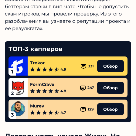
беттерам ставки в вип-чате. Чтобы не допустить
скам игроков, мы провели проверку. Из этого
разоблачения вы узнаете о репутации проекта и
ее результатах.
ТОП-3 капперов
Trekor
Обзор
331
4.9
1
FormCrave
Обзор
247
4.8
2
Murev
Обзор
129
4.7
3