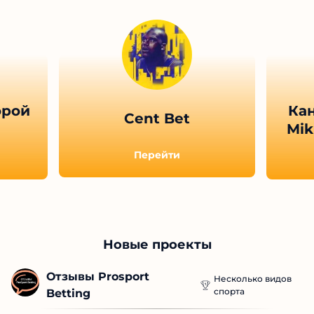
орой
Кан
Cent Bet
Mik
Перейти
Новые проекты
Отзывы Prosport 
Несколько видов
спорта
Betting