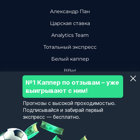
Александр Пан
Царская ставка
Analytics Team
Тотальный экспресс
Белый каппер
BBet
№1 Каппер по отзывам – уже
Василий Винокуров
выигрывают с ним!
Дмитрий Ревизор БК
Прогнозы с высокой проходимостью.
Центр Хоккейной Аналитики
Подписывайся и забирай первый
экспресс — бесплатно.
Олег Соловьев
Пользовательское Соглашение