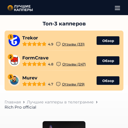
1
Trekor
Обзор
4.9
Отзывы (331)
2
FormCrave
Обзор
4.8
Отзывы (247)
3
Murev
Обзор
4.7
Отзывы (129)
Главная
Лучшие капперы в телеграмме
Rich Pro official