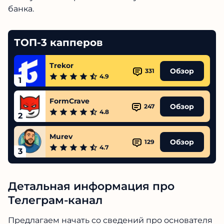
банка.
ТОП-3 капперов
Trekor
Обзор
331
4.9
1
FormCrave
Обзор
247
4.8
2
Murev
Обзор
129
4.7
3
Детальная информация про
Телеграм-канал
Предлагаем начать со сведений про основателя