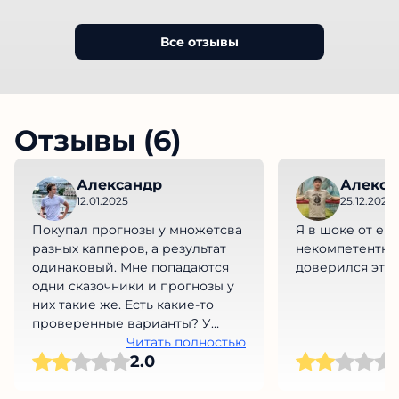
Все отзывы
Отзывы (6)
Александр
Алекса
12.01.2025
25.12.2023
Покупал прогнозы у множетсва
Я в шоке от его
разных капперов, а результат
некомпетентнос
одинаковый. Мне попадаются
доверился это
одни сказочники и прогнозы у
них такие же. Есть какие-то
проверенные варианты? У
меня уже руки опускаются(
Читать полностью
2.0