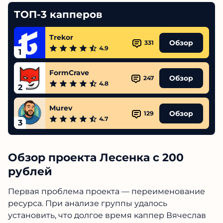
ТОП-3 капперов
Trekor
Обзор
331
4.9
1
FormCrave
Обзор
247
4.8
2
Murev
Обзор
129
4.7
3
Обзор проекта Лесенка с 200
рублей
Первая проблема проекта — переименование
ресурса. При анализе группы удалось
установить, что долгое время каппер Вячеслав