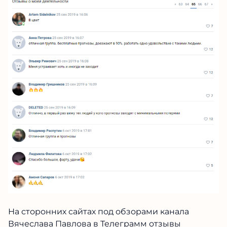
ФУТБОЛЬНЫЙ
КАППЕР №1
В
подписчики не дают.
ТЕЛЕГРАМ — ЗАРАБАТЫВАЙ С
ЛУЧШИМИ!
+247%
LIVE
90%+
к банку за
ставки
проход
последний
каждый
прогнозов
месяц
день
Проверено на:
ПЕРЕЙТИ В КАНАЛ