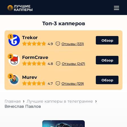
1
Trekor
Обзор
4.9
Отзывы (331)
2
FormCrave
Обзор
4.8
Отзывы (247)
3
Murev
Обзор
4.7
Отзывы (129)
Главная
Лучшие капперы в телеграмме
Вячеслав Павлов