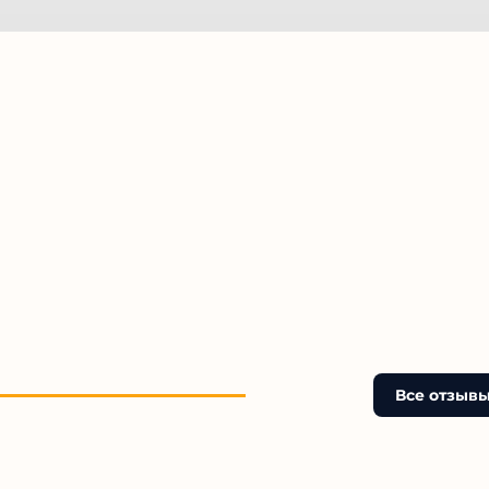
Все отзыв