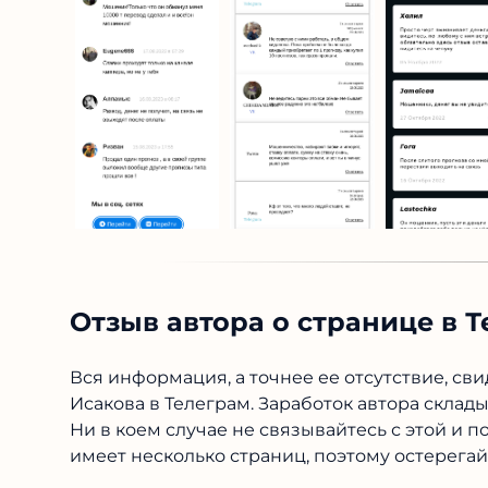
Отзыв автора о странице в 
Вся информация, а точнее ее отсутствие, с
Исакова в Телеграм. Заработок автора склад
Ни в коем случае не связывайтесь с этой и 
имеет несколько страниц, поэтому остерегай