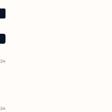
024
024