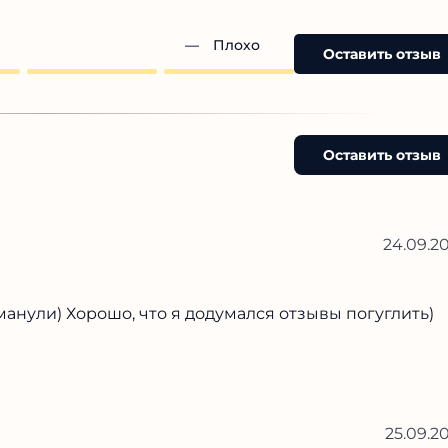
— 
Плохо
Оставить отзыв
Оставить отзыв
24.09.2
анули) Хорошо, что я додумался отзывы погуглить)
25.09.2