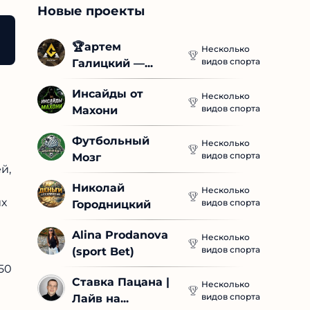
Новые проекты
пользователей о странице в Телеграмм Илья Исаков
🏆артем 
Несколько
видов спорта
Галицкий —...
Инсайды от 
Несколько
видов спорта
Махони
Футбольный 
Несколько
видов спорта
Мозг
й,
Николай 
Несколько
их
видов спорта
Городницкий
Alina Prodanova 
Несколько
видов спорта
(sport Bet)
50
Ставка Пацана | 
Несколько
видов спорта
Лайв на...