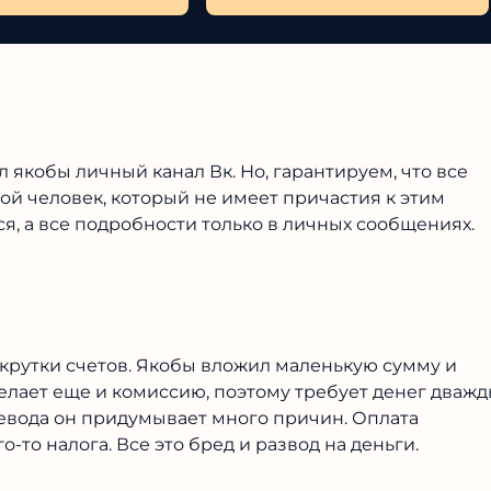
якобы личный канал Вк. Но, гарантируем, что все
ой человек, который не имеет причастия к этим
я, а все подробности только в личных сообщениях.
крутки счетов. Якобы вложил маленькую сумму и
елает еще и комиссию, поэтому требует денег дважд
евода он придумывает много причин. Оплата
-то налога. Все это бред и развод на деньги.