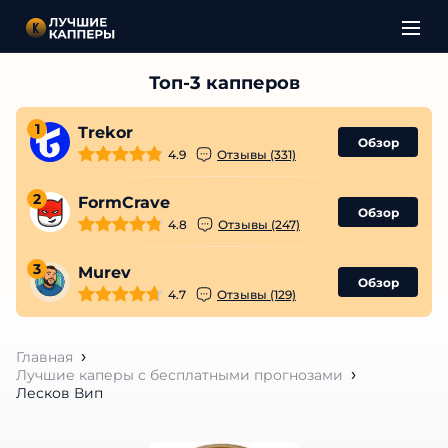
1
Trekor
Обзор
4.9
Отзывы (331)
2
FormCrave
Обзор
4.8
Отзывы (247)
3
Murev
Обзор
4.7
Отзывы (129)
Главная
Лучшие каперы с бесплатными прогнозами
Лесков Вип