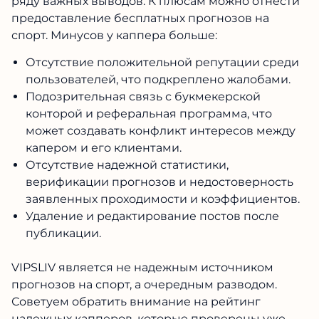
ряду важных выводов. К плюсам можно отнести
предоставление бесплатных прогнозов на
спорт. Минусов у каппера больше:
Отсутствие положительной репутации среди
пользователей, что подкреплено жалобами.
Подозрительная связь с букмекерской
конторой и реферальная программа, что
может создавать конфликт интересов между
капером и его клиентами.
Отсутствие надежной статистики,
верификации прогнозов и недостоверность
заявленных проходимости и коэффициентов.
Удаление и редактирование постов после
публикации.
VIPSLIV является не надежным источником
прогнозов на спорт, а очередным разводом.
Советуем обратить внимание на рейтинг
надежных капперов, которые проверены уже