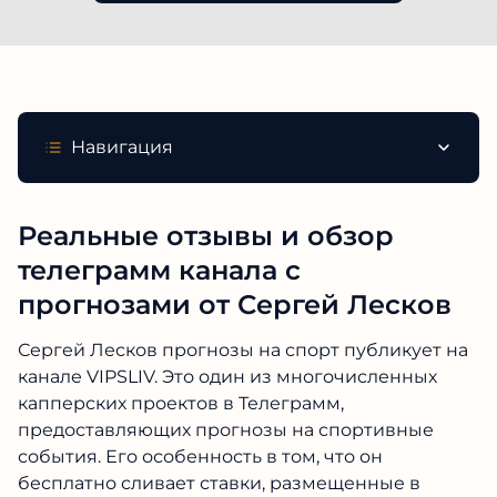
Навигация
Реальные отзывы и обзор
телеграмм канала с
прогнозами от Сергей Лесков
Сергей Лесков прогнозы на спорт публикует на
канале VIPSLIV. Это один из многочисленных
капперских проектов в Телеграмм,
предоставляющих прогнозы на спортивные
события. Его особенность в том, что он
бесплатно сливает ставки, размещенные в