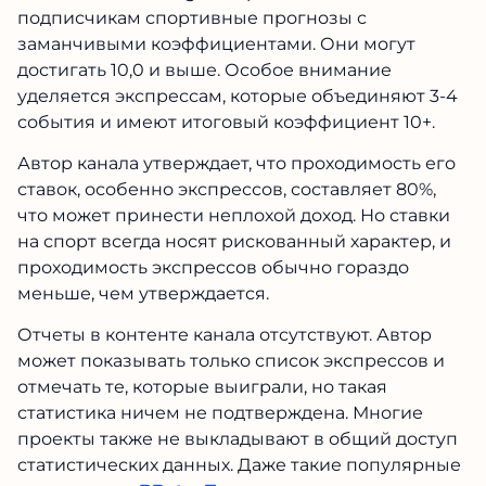
подписчикам спортивные прогнозы с
заманчивыми коэффициентами. Они могут
достигать 10,0 и выше. Особое внимание
уделяется экспрессам, которые объединяют 3-4
события и имеют итоговый коэффициент 10+.
Автор канала утверждает, что проходимость его
ставок, особенно экспрессов, составляет 80%,
что может принести неплохой доход. Но ставки
на спорт всегда носят рискованный характер, и
проходимость экспрессов обычно гораздо
меньше, чем утверждается.
Отчеты в контенте канала отсутствуют. Автор
может показывать только список экспрессов и
отмечать те, которые выиграли, но такая
статистика ничем не подтверждена. Многие
проекты также не выкладывают в общий доступ
статистических данных. Даже такие популярные