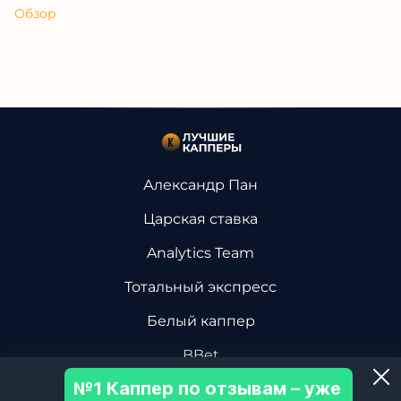
Обзор
Александр Пан
Царская ставка
Analytics Team
Тотальный экспресс
Белый каппер
BBet
№1 Каппер по отзывам – уже
Василий Винокуров