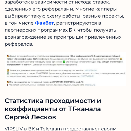
заработок в зависимости от исхода ставок,
сделанных его рефералами. Многие капперы
выбирают такую схему работы: разные проекты,
в том числе
Факбет
, регистрируются в
партнерских программах БК, чтобы получать
вознаграждение за проигрыши привлеченных
рефералов.
Статистика проходимости и
коэффициенты от ТГ-канала
Сергей Лесков
VIPSLIV в ВК и Telegram предоставляет своим