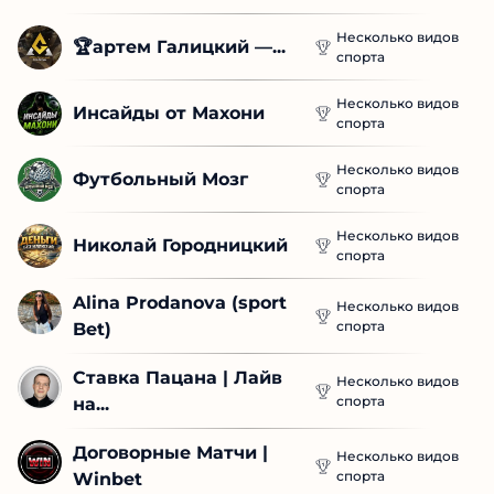
Несколько видов
🏆артем Галицкий —...
спорта
Несколько видов
Инсайды от Махони
спорта
Несколько видов
Футбольный Мозг
спорта
Несколько видов
Николай Городницкий
спорта
Alina Prodanova (sport 
Несколько видов
спорта
Bet)
Ставка Пацана | Лайв 
Несколько видов
спорта
на...
Договорные Матчи | 
Несколько видов
спорта
Winbet