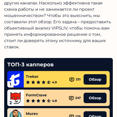
других каналах. Насколько эффективна такая
схема работы и не занимается ли проект
мошенничеством? Чтобы это выяснить, мы
составили этот обзор. Его задача – предоставить
объективный анализ VIPSLIV, чтобы помочь вам
принять информированное решение о том,
стоит ли доверять этому источнику для ваших
ставок.
ТОП-3 капперов
Trekor
Обзор
331
4.9
1
FormCrave
Обзор
247
4.8
2
Murev
Обзор
129