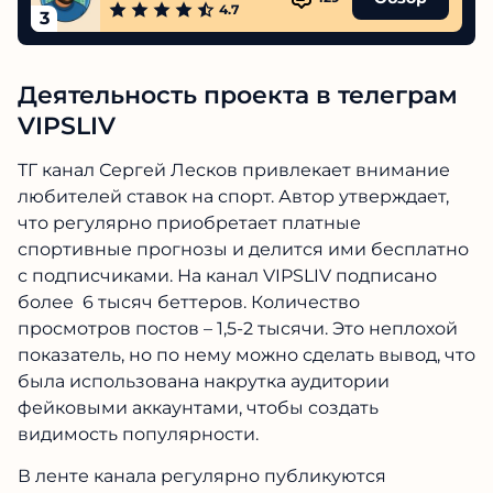
4.7
3
Деятельность проекта в телеграм
VIPSLIV
ТГ канал Сергей Лесков привлекает внимание
любителей ставок на спорт. Автор утверждает,
что регулярно приобретает платные
спортивные прогнозы и делится ими бесплатно
с подписчиками. На канал VIPSLIV подписано
более 6 тысяч беттеров. Количество
просмотров постов – 1,5-2 тысячи. Это неплохой
показатель, но по нему можно сделать вывод, что
была использована накрутка аудитории
фейковыми аккаунтами, чтобы создать
видимость популярности.
В ленте канала регулярно публикуются