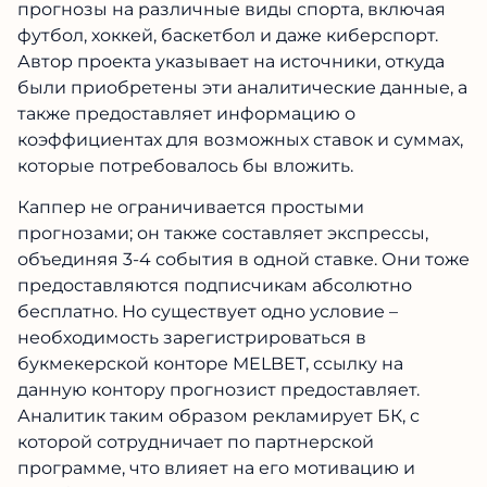
прогнозы на различные виды спорта, включая
футбол, хоккей, баскетбол и даже киберспорт.
Автор проекта указывает на источники, откуда
были приобретены эти аналитические данные, а
также предоставляет информацию о
коэффициентах для возможных ставок и суммах,
которые потребовалось бы вложить.
Каппер не ограничивается простыми
прогнозами; он также составляет экспрессы,
объединяя 3-4 события в одной ставке. Они тоже
предоставляются подписчикам абсолютно
бесплатно. Но существует одно условие –
необходимость зарегистрироваться в
букмекерской конторе MELBET, ссылку на
данную контору прогнозист предоставляет.
Аналитик таким образом рекламирует БК, с
которой сотрудничает по партнерской
программе, что влияет на его мотивацию и