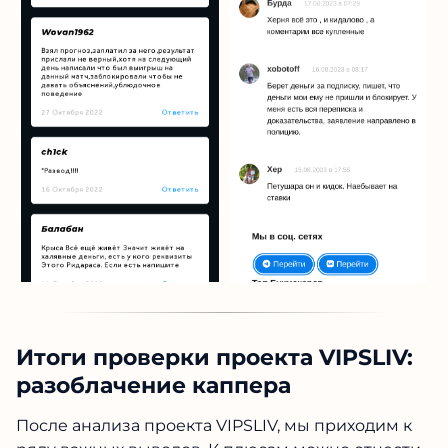
Итоги проверки проекта VIPSLIV:
разоблачение каппера
После анализа проекта VIPSLIV, мы приходим к