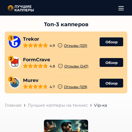
1
Trekor
Обзор
4.9
Отзывы (331)
2
FormCrave
Обзор
4.8
Отзывы (247)
3
Murev
Обзор
4.7
Отзывы (129)
Главная
Лучшие капперы на теннис
Vip-ка