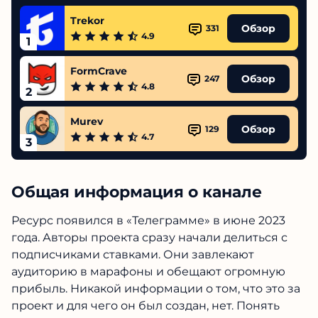
Trekor
Обзор
331
4.9
1
FormCrave
Обзор
247
4.8
2
Murev
Обзор
129
4.7
3
Общая информация о канале
Ресурс появился в «Телеграмме» в июне 2023
года. Авторы проекта сразу начали делиться с
подписчиками ставками. Они завлекают
аудиторию в марафоны и обещают огромную
прибыль. Никакой информации о том, что это за
проект и для чего он был создан, нет. Понять