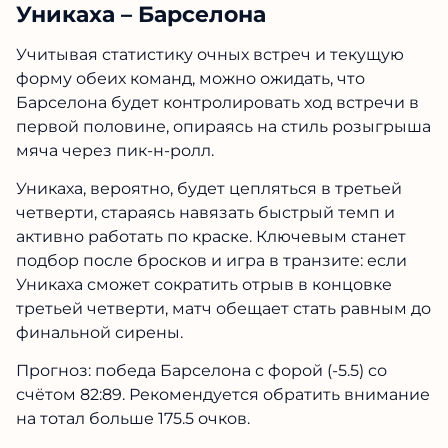
Уникаха – Барселона
Учитывая статистику очных встреч и текущую
форму обеих команд, можно ожидать, что
Барселона будет контролировать ход встречи в
первой половине, опираясь на стиль розыгрыша
мяча через пик-н-ролл.
Уникаха, вероятно, будет цепляться в третьей
четверти, стараясь навязать быстрый темп и
активно работать по краске. Ключевым станет
подбор после бросков и игра в транзите: если
Уникаха сможет сократить отрыв в концовке
третьей четверти, матч обещает стать равным до
финальной сирены.
Прогноз: победа Барселона с форой (-5.5) со
счётом 82:89. Рекомендуется обратить внимание
на тотал больше 175.5 очков.