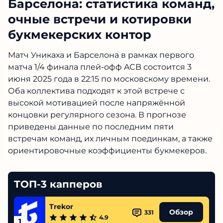
Барселона: статистика команд,
очные встречи и котировки
букмекерских контор
Матч Уникаха и Барселона в рамках первого
матча 1/4 финала плей-офф ACB состоится 3
июня 2025 года в 22:15 по московскому времени.
Оба коллектива подходят к этой встрече с
высокой мотивацией после напряжённой
концовки регулярного сезона. В прогнозе
приведены данные по последним пяти
встречам команд, их личным поединкам, а также
ориентировочные коэффициенты букмекеров.
ТОП-3 капперов
Trekor
Обзор
331
4.9
1