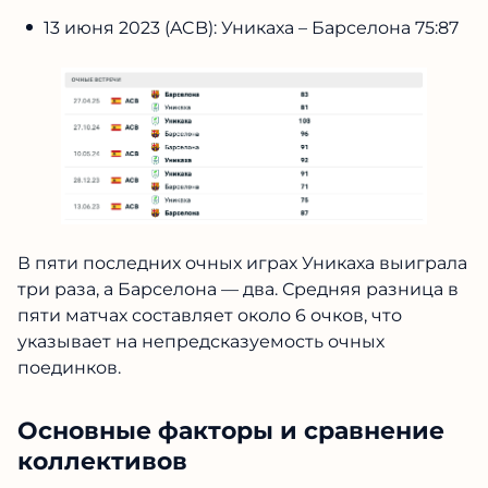
13 июня 2023 (ACB): Уникаха – Барселона 75:87
В пяти последних очных играх Уникаха выиграла
три раза, а Барселона — два. Средняя разница в
пяти матчах составляет около 6 очков, что
указывает на непредсказуемость очных
поединков.
Основные факторы и сравнение
коллективов