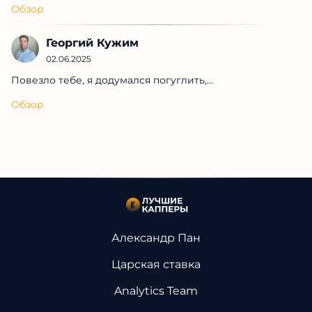
Обзор
Георгий Кужим
02.06.2025
Повезло тебе, я додумался погуглить,...
Обзор
Александр Пан
Царская ставка
Analytics Team