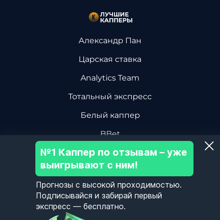
Александр Пан
Царская ставка
Analytics Team
Тотальный экспресс
Белый каппер
BBet
№1 Каппер по отзывам – уже
Василий Винокуров
выигрывают с ним!
Дмитрий Ревизор БК
Прогнозы с высокой проходимостью.
Центр Хоккейной Аналитики
Подписывайся и забирай первый
экспресс — бесплатно.
Олег Соловьев