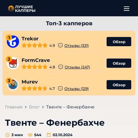
1
Trekor
Обзор
4.9
Отзывы (331)
2
FormCrave
Обзор
4.8
Отзывы (247)
3
Murev
Обзор
4.7
Отзывы (129)
Главная
Блог
Твенте – Фенербахче
Твенте – Фенербахче
3
мин
544
02.10.2024