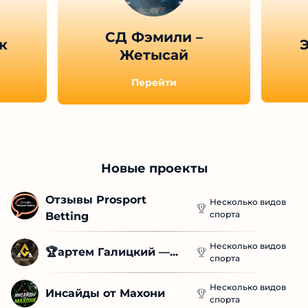
СД Фэмили –
к
Э
Жетысай
Перейти
Новые проекты
Отзывы Prosport 
Несколько видов
спорта
Betting
Несколько видов
🏆артем Галицкий —...
спорта
Несколько видов
Инсайды от Махони
спорта