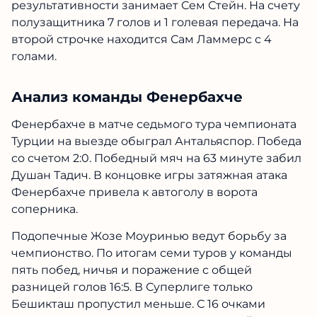
результативности занимает Сем Стейн. На счету
полузащитника 7 голов и 1 голевая передача. На
второй строчке находится Сам Ламмерс с 4
голами.
Анализ команды Фенербахче
Фенербахче в матче седьмого тура чемпионата
Турции на выезде обыграл Антальяспор. Победа
со счетом 2:0. Победный мяч на 63 минуте забил
Душан Тадич. В концовке игры затяжная атака
Фенербахче привела к автоголу в ворота
соперника.
Подопечные Жозе Моуринью ведут борьбу за
чемпионство. По итогам семи туров у команды
пять побед, ничья и поражение с общей
разницей голов 16:5. В Суперлиге только
Бешикташ пропустил меньше. С 16 очками