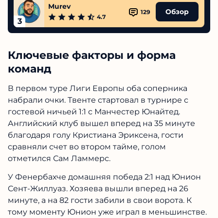
Murev
Обзор
129
4.7
3
Ключевые факторы и форма
команд
В первом туре Лиги Европы оба соперника
набрали очки. Твенте стартовал в турнире с
гостевой ничьей 1:1 с Манчестер Юнайтед.
Английский клуб вышел вперед на 35 минуте
благодаря голу Кристиана Эриксена, гости
сравняли счет во втором тайме, голом
отметился Сам Ламмерс.
У Фенербахче домашняя победа 2:1 над Юнион
Сент-Жиллуаз. Хозяева вышли вперед на 26
минуте, а на 82 гости забили в свои ворота. К
тому моменту Юнион уже играл в меньшинстве.