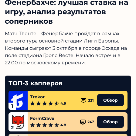
Фенербахче: лучшая ставка на
игру, анализ результатов
соперников
Матч Твенте – Фенербахче пройдет в рамках
второго тура основной стадии Лиги Европы.
Команды сыграют 3 октября в городе Эсхеде на
поле стадиона Гролс Весте. Начало встречи в
22:00 по московскому времени.
ТОП-3 капперов
Trekor
Обзор
331
4.9
1
FormCrave
Обзор
247
4.8
2