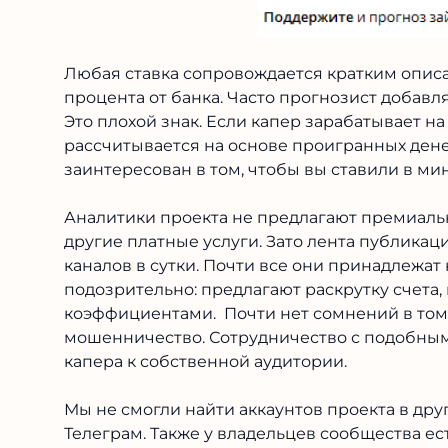
Любая ставка сопровождается кратким опис
процента от банка. Часто прогнозист добавл
Это плохой знак. Если капер зарабатывает н
рассчитывается на основе проигранных дене
заинтересован в том, чтобы вы ставили в мин
Аналитики проекта не предлагают премиальн
другие платные услуги. Зато лента публикац
каналов в сутки. Почти все они принадлежа
подозрительно: предлагают раскрутку счета,
коэффициентами. Почти нет сомнений в том,
мошенничество. Сотрудничество с подобным
капера к собственной аудитории.
Мы не смогли найти аккаунтов проекта в друг
Телеграм. Также у владельцев сообщества ес