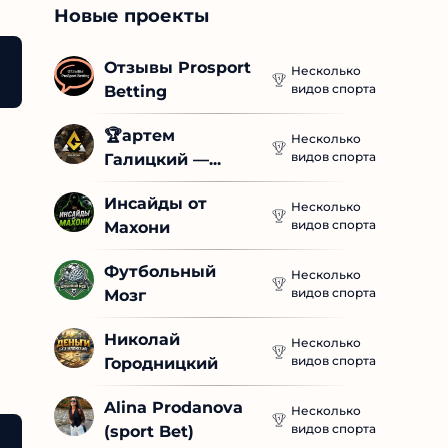
Новые проекты
Отзывы Prosport 
сти
Top bet — отзывы подписчиков
Несколько
видов спорта
Betting
🏆артем 
Несколько
видов спорта
Галицкий —...
Инсайды от 
Несколько
видов спорта
Махони
Футбольный 
Несколько
видов спорта
Мозг
Николай 
Несколько
видов спорта
Городницкий
Alina Prodanova 
Несколько
видов спорта
(sport Bet)