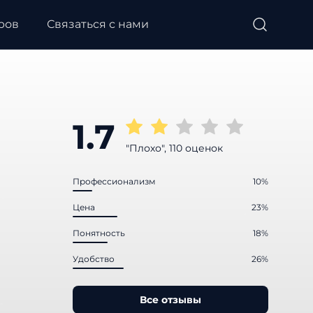
ров
Связаться с нами
1.7
"Плохо", 110 оценок
Профессионализм
10%
Цена
23%
Понятность
18%
Удобство
26%
Все отзывы