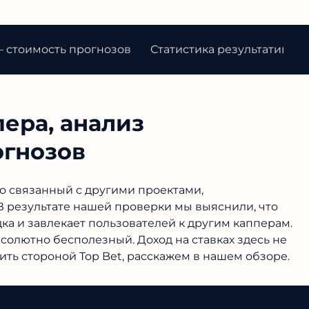
— стоимость прогнозов
Статистика результативно
пера, анализ
огнозов
мо связанный с другими проектами,
В результате нашей проверки мы выяснили, что
ка и завлекает пользователей к другим капперам.
солютно бесполезный. Доход на ставках здесь не
ить стороной Top Bet, расскажем в нашем обзоре.