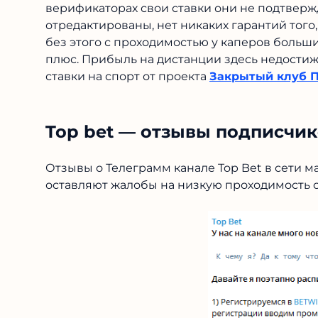
верификаторах свои ставки они не подтвержд
отредактированы, нет никаких гарантий того
без этого с проходимостью у каперов больш
плюс. Прибыль на дистанции здесь недостиж
ставки на спорт от проекта
Закрытый клуб 
Top bet — отзывы подписчи
Отзывы о Телеграмм канале Top Bet в сети 
оставляют жалобы на низкую проходимость с