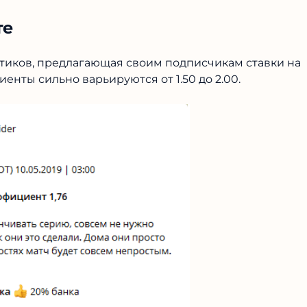
те
тиков, предлагающая своим подписчикам ставки на
иенты сильно варьируются от 1.50 до 2.00.