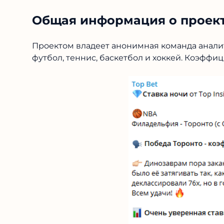
Общая информация о проек
Проектом владеет анонимная команда анали
футбол, теннис, баскетбол и хоккей. Коэффиц