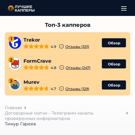
1
Trekor
Обзор
4.9
Отзывы (331)
2
FormCrave
Обзор
4.8
Отзывы (247)
3
Murev
Обзор
4.7
Отзывы (129)
Главная
Договорные матчи – Телеграмм каналы
проверенных информаторов
Тимур Гареев