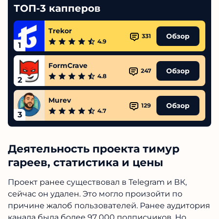
ТОП-3 капперов
Trekor
Обзор
331
4.9
1
FormCrave
Обзор
247
4.8
2
Murev
Обзор
129
4.7
3
Деятельность проекта тимур
гареев, статистика и цены
Проект ранее существовал в Telegram и ВК,
сейчас он удален. Это могло произойти по
причине жалоб пользователей. Ранее аудитория
канала была более 97 000 подписчиков. Но