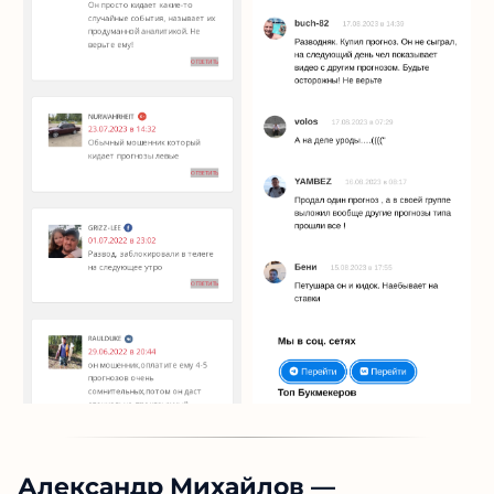
Александр Михайлов —