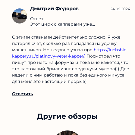
Ответить
Дмитрий Федоров
24.09.2024
Ответ:
Этот цирк с капперами уже...
С этими ставками действительно сложно. Я уже
потерял счет, сколько раз попадался на удочку
мошенников. Но недавно узнал про
https://luchshie-kappery.ru/platinovy-veter-kapper/
.
Посмотрел что пишут про него на форумах и пока
мне кажется, что это настоящий бриллиант среди
кучи мусора))) Две недели с ним работаю и пока
без единого минуса, для меня это настоящий
прорыв)
Ответить