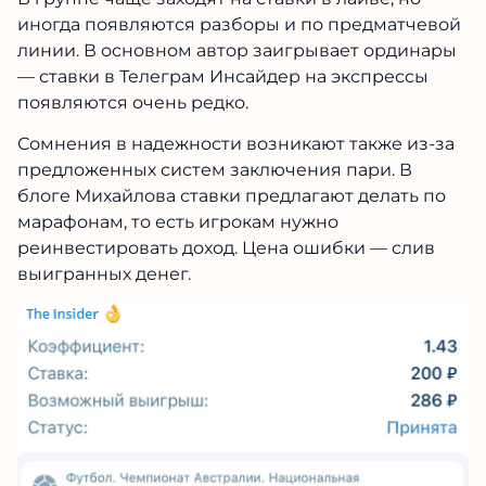
В группе чаще заходят на ставки в лайве, но
иногда появляются разборы и по
предматчевой линии. В основном автор
заигрывает ординары — ставки в Телеграм
Инсайдер на экспрессы появляются очень
редко.
Сомнения в надежности возникают также из-
за предложенных систем заключения пари. В
блоге Михайлова ставки предлагают делать по
марафонам, то есть игрокам нужно
реинвестировать доход. Цена ошибки — слив
выигранных денег.