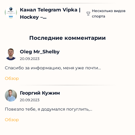
Просто Теннис | 
Несколько видов
спорта
Антон...
Канал Telegram Vipka 
Несколько видов
спорта
| Hockey –...
Последние комментарии
Oleg Mr_Shelby
20.09.2023
Спасибо за информацию, меня уже почти...
Обзор
Георгий Кужим
20.09.2023
Повезло тебе, я додумался погуглить,...