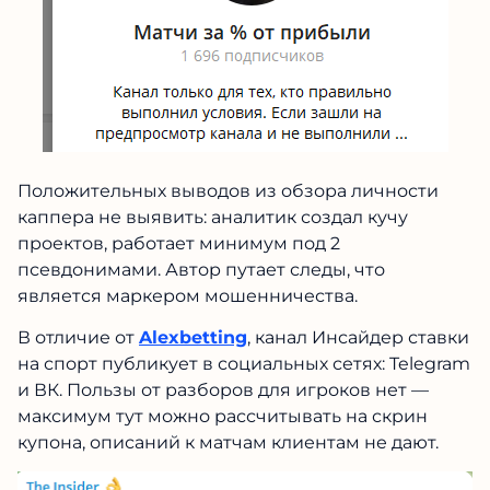
Положительных выводов из обзора личности
каппера не выявить: аналитик создал кучу
проектов, работает минимум под 2
псевдонимами. Автор путает следы, что
является маркером мошенничества.
В отличие от
Alexbetting
, канал Инсайдер
ставки на спорт публикует в социальных сетях:
Telegram и ВК. Пользы от разборов для
игроков нет — максимум тут можно
рассчитывать на скрин купона, описаний к
матчам клиентам не дают.