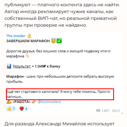
Цены ставок в Телеграмм Инсайдер не
публикуют — платного контента здесь не
найти. Автор иногда рекламирует чужие
ПЕРЕЙТИ В КАНАЛ
каналы, как собственный ВИП-чат, но реальной
приватной группы при проверке не найдено.