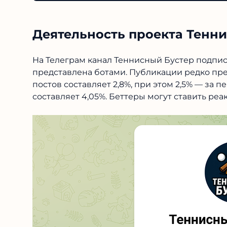
Деятельность проекта Тенн
На Телеграм канал Теннисный Бустер подписа
представлена ботами. Публикации редко пре
постов составляет 2,8%, при этом 2,5% — за 
составляет 4,05%. Беттеры могут ставить реа