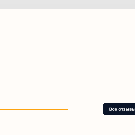
Все отзыв