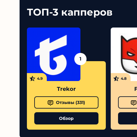
ТОП-3 капперов
1
4.9
4.8
Trekor
Отзывы (
331
)
Обзор