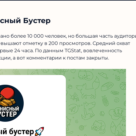
исный Бустер
но более 10 000 человек, но большая часть аудитор
вышают отметку в 200 просмотров. Средний охват
первые 24 часа. По данным TGStat, вовлеченность
кции, а вот комментарии к постам закрыты.