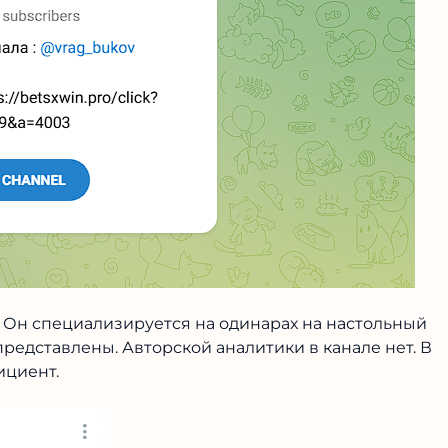
v. Он специализируется на одинарах на настольный
представлены. Авторской аналитики в канале нет. В
ициент.