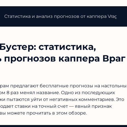
Статистика и анализ прогнозов от каппера Vrag Bu
устер: статистика,
ь прогнозов каппера Враг
ерам предлагают бесплатные прогнозы на настольн
этом 8 раз менял название. Одно из последующих
ки пытаются уйти от негативных комментариев. Это
родает ставки на точный счет — явный признак
ы можете прочитать в этом обзоре.