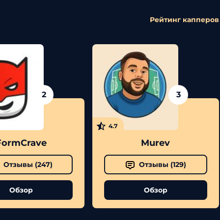
Рейтинг капперов
2
3
4.7
FormCrave
Murev
Отзывы (
247
)
Отзывы (
129
)
Обзор
Обзор