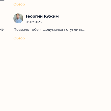
Обзор
Георгий Кужим
03.07.2025
ии
Повезло тебе, я додумался погуглить,...
Обзор