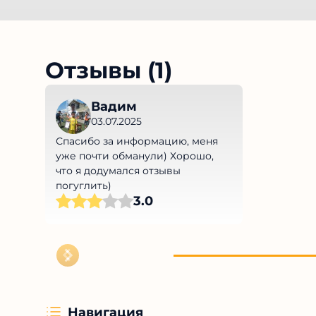
Отзывы (1)
Вадим
03.07.2025
Спасибо за информацию, меня
уже почти обманули) Хорошо,
что я додумался отзывы
погуглить)
3.0
Навигация