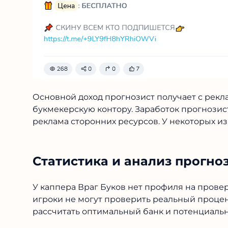
Основной доход прогнозист получает с рекл
букмекерскую контору. Заработок прогнозист
реклама сторонних ресурсов. У некоторых из
Статистика и анализ прогноз
У каппера Враг Буков нет профиля на прове
игроки не могут проверить реальный процен
рассчитать оптимальный банк и потенциаль