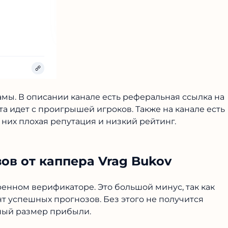
амы. В описании канале есть реферальная ссылка на
а идет с проигрышей игроков. Также на канале есть
 них плохая репутация и низкий рейтинг.
ов от каппера Vrag Bukov
ренном верификаторе. Это большой минус, так как
т успешных прогнозов. Без этого не получится
ный размер прибыли.