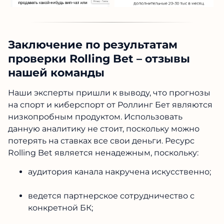
Заключение по результатам
проверки Rolling Bet – отзывы
нашей команды
Наши эксперты пришли к выводу, что прогнозы
на спорт и киберспорт от Роллинг Бет являются
низкопробным продуктом. Использовать
данную аналитику не стоит, поскольку можно
потерять на ставках все свои деньги. Ресурс
Rolling Bet является ненадежным, поскольку:
аудитория канала накручена искусственно;
ведется партнерское сотрудничество с
конкретной БК;