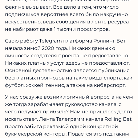
факт не вызывает. Все дело в том, что число
подписчиков вероятнее всего было накручено
искусственно, ведь сообщения в ленте ресурса
не набирают даже 1 тысячи просмотров.
Свою работу Telegram платформа Роллинг Бет
начала зимой 2020 года. Никаких данных о
личности создателя проекта не предоставлено.
Никаких платных услуг здесь не предоставляют.
Основной деятельностью является публикация
бесплатных прогнозов на такие виды спорта, как
футбол, хоккей, теннис, а также на киберспорт.
У нас сразу же возник логичный вопрос: а на чем
же тогда зарабатывает руководство канала, с
чего получает прибыль? Нам не пришлось долго
искать ответ. Лента Телеграмм канала Rolling Bet
просто забита рекламой одной конкретной
букмекерской конторы. Подается это под таким