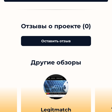
Отзывы о проекте (0)
Оставить отзыв
Другие обзоры
Legitmatch