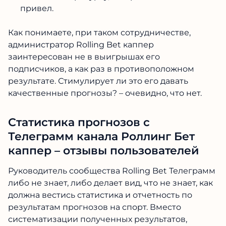
привел.
Как понимаете, при таком сотрудничестве,
администратор Rolling Bet каппер
заинтересован не в выигрышах его
подписчиков, а как раз в противоположном
результате. Стимулирует ли это его давать
качественные прогнозы? – очевидно, что нет.
Статистика прогнозов с
Телеграмм канала Роллинг Бет
каппер – отзывы пользователей
Руководитель сообщества Rolling Bet Телеграмм
либо не знает, либо делает вид, что не знает, как
должна вестись статистика и отчетность по
результатам прогнозов на спорт. Вместо
систематизации полученных результатов,