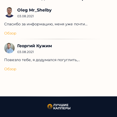
Oleg Mr_Shelby
03.08.2021
Спасибо за информацию, меня уже почти...
Обзор
Георгий Кужим
03.08.2021
Повезло тебе, я додумался погуглить,...
Обзор