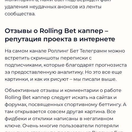
удаления неудачных анонсов из ленты
сообщества.
Отзывы о Rolling Bet каппер –
репутация проекта в интернете
На самом канале Роллинг Бет Телеграмм можно
встретить скриншоты переписки с
подписчиками, которые благодарят прогнозиста
за предоставленную аналитику. Но это все еще
картинки, и как их рисуют – мы писали выше.
Объективные отзывы и комментарии о работе
Rolling Bet каппер следует искать на сайтах и
форумах, посвященных спортивному беттингу. А
там открывается совсем другая картина. Все
фидбеки и отклики написаны в негативном
ключе. Очень многие пользователи потеряли