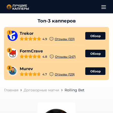
1
Trekor
Обзор
4.9
Отзывы (331)
2
FormCrave
Обзор
4.8
Отзывы (247)
3
Murev
Обзор
4.7
Отзывы (129)
Главная
Договорные матчи
Rolling Bet