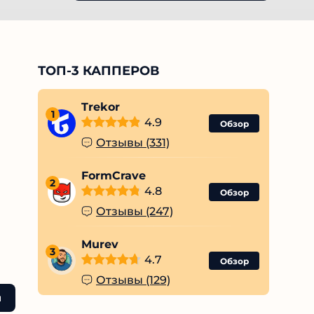
ТОП-3 КАППЕРОВ
Trekor
1
4.9
Обзор
Отзывы (331)
FormCrave
2
4.8
Обзор
Отзывы (247)
Murev
3
4.7
Обзор
Отзывы (129)
ы