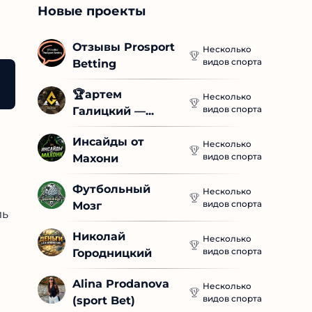
Новые проекты
Отзывы Prosport 
Несколько
видов спорта
Betting
бзор заработка у Ставки будущего Телеграмм: свойс
🏆артем 
Несколько
видов спорта
Галицкий —...
Инсайды от 
Несколько
видов спорта
Махони
Футбольный 
Несколько
видов спорта
Мозг
ль
Николай 
Несколько
видов спорта
Городницкий
Alina Prodanova 
Несколько
видов спорта
(sport Bet)