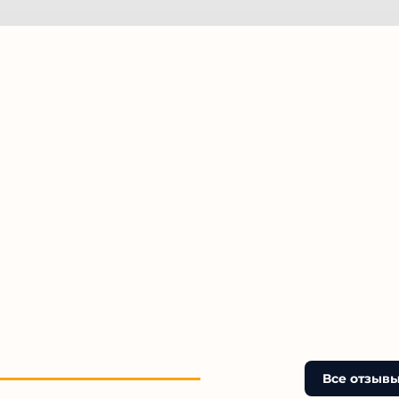
Все отзыв