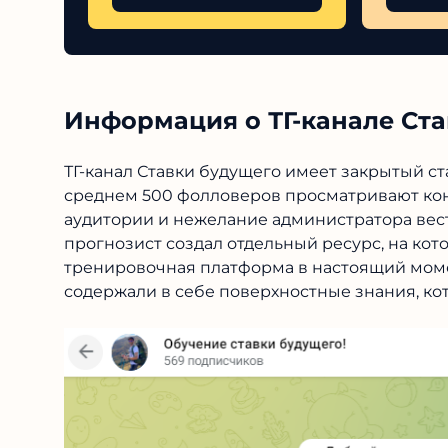
Информация о ТГ-канале Ст
ТГ-канал Ставки будущего имеет закрытый ст
среднем 500 фолловеров просматривают конт
аудитории и нежелание администратора вест
прогнозист создал отдельный ресурс, на кот
тренировочная платформа в настоящий мом
содержали в себе поверхностные знания, ко