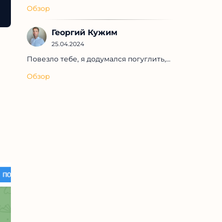
Обзор
Георгий Кужим
25.04.2024
Повезло тебе, я додумался погуглить,...
Обзор