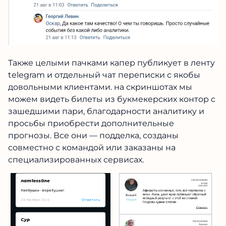
Также целыми пачками капер публикует в ленту
telegram и отдельный чат переписки с якобы
довольными клиентами. на скриншотах мы
можем видеть билеты из букмекерских контор с
зашедшими пари, благодарности аналитику и
просьбы приобрести дополнительные
прогнозы. Все они — подделка, созданы
совместно с командой или заказаны на
специализированных сервисах.