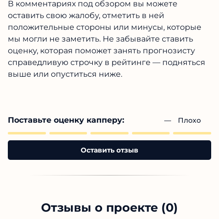
В комментариях под обзором вы можете
оставить свою жалобу, отметить в ней
положительные стороны или минусы, которые
мы могли не заметить. Не забывайте ставить
оценку, которая поможет занять прогнозисту
справедливую строчку в рейтинге — подняться
выше или опуститься ниже.
Поставьте оценку капперу:
— 
Плохо
Оставить отзыв
Отзывы о проекте (0)