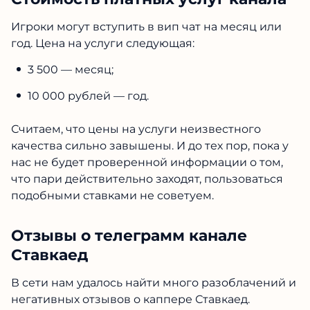
Игроки могут вступить в вип чат на месяц или
год. Цена на услуги следующая:
3 500 — месяц;
10 000 рублей — год.
Считаем, что цены на услуги неизвестного
качества сильно завышены. И до тех пор, пока у
нас не будет проверенной информации о том,
что пари действительно заходят, пользоваться
подобными ставками не советуем.
Отзывы о телеграмм канале
Ставкаед
В сети нам удалось найти много разоблачений и
негативных отзывов о каппере Ставкаед.