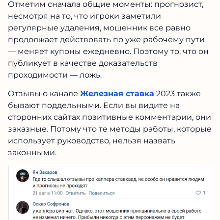
Отметим сначала общие моменты: прогнозист,
несмотря на то, что игроки заметили
регулярные удаления, мошенник все равно
продолжает действовать по уже рабочему пути
— меняет купоны ежедневно. Поэтому то, что он
публикует в качестве доказательств
проходимости — ложь.
Отзывы о канале
Железная ставка
2023 также
бывают поддельными. Если вы видите на
сторонних сайтах позитивные комментарии, они
заказные. Потому что те методы работы, которые
использует руководство, нельзя назвать
законными.