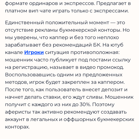
формате ординаров и экспрессов. Предлагает в
платном вип чате играть только с экспрессами.
Единственный положительный момент — это
отсутствие рекламы букмекерской конторы. Но
мы уверены, что каппер и без того неплохо
зарабатывает без рекомендаций БК. На ютуб
канале
Игроки
ситуация противоположная:
мошенник часто публикует под постами ссылку
на регистрацию, называет в видео промокод.
Воспользовавшись одним из предложенных
методов, игрок будет закреплен за каппером.
После того, как пользователь внесет депозит и
начнет делать ставки, его ждут сливы. Мошенник
получит с каждого из них до 30%. Поэтому
аферисты так активно рекомендуют создавать
аккаунт в легальных и оффшорных букмекерских
конторах.