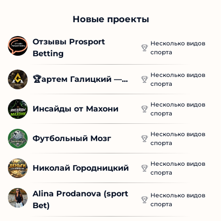
Новые проекты
Отзывы Prosport 
Несколько видов
спорта
Betting
Несколько видов
🏆артем Галицкий —...
спорта
Несколько видов
Инсайды от Махони
спорта
Несколько видов
Футбольный Мозг
спорта
Несколько видов
Николай Городницкий
спорта
Alina Prodanova (sport 
Несколько видов
спорта
Bet)