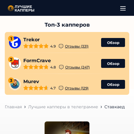
1
Trekor
Обзор
4.9
Отзывы (331)
2
FormCrave
Обзор
4.8
Отзывы (247)
3
Murev
Обзор
4.7
Отзывы (129)
Главная
Лучшие капперы в телеграмме
Ставкаед