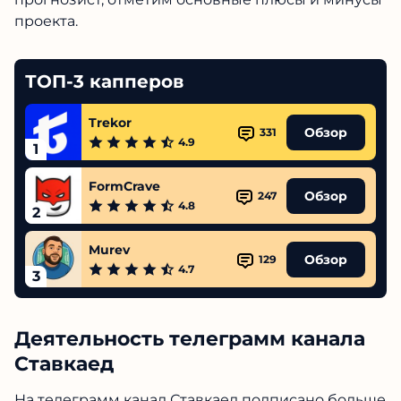
проекта.
ТОП-3 капперов
Trekor
Обзор
331
4.9
1
FormCrave
Обзор
247
4.8
2
Murev
Обзор
129
4.7
3
Деятельность телеграмм канала
Ставкаед
На телеграмм канал Ставкаед подписано больше