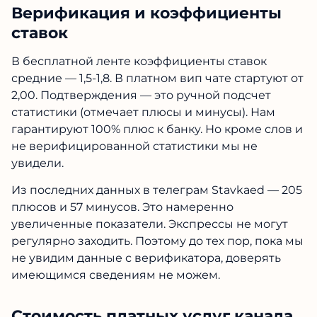
Верификация и коэффициенты
ставок
В бесплатной ленте коэффициенты ставок
средние — 1,5-1,8. В платном вип чате стартуют от
2,00. Подтверждения — это ручной подсчет
статистики (отмечает плюсы и минусы). Нам
гарантируют 100% плюс к банку. Но кроме слов и
не верифицированной статистики мы не
увидели.
Из последних данных в телеграм Stavkaed — 205
плюсов и 57 минусов. Это намеренно
увеличенные показатели. Экспрессы не могут
регулярно заходить. Поэтому до тех пор, пока мы
не увидим данные с верификатора, доверять
имеющимся сведениям не можем.
Стоимость платных услуг канала