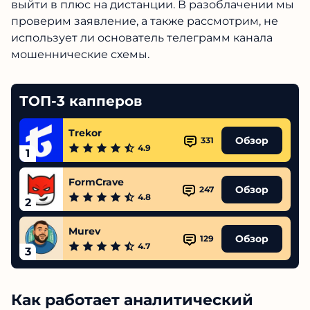
выйти в плюс на дистанции. В разоблачении мы
проверим заявление, а также рассмотрим, не
использует ли основатель телеграмм канала
мошеннические схемы.
ТОП-3 капперов
Trekor
Обзор
331
4.9
1
FormCrave
Обзор
247
4.8
2
Murev
Обзор
129
4.7
3
Как работает аналитический