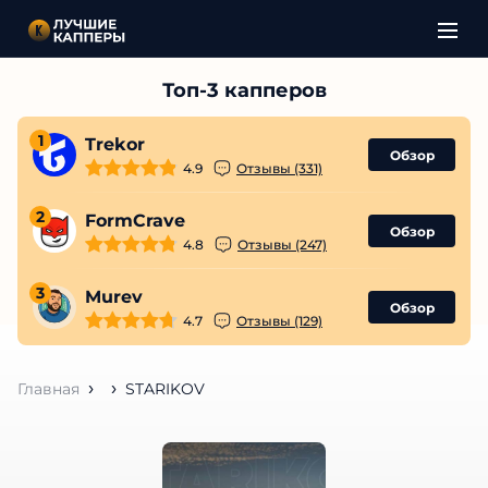
1
Trekor
Обзор
4.9
Отзывы (331)
2
FormCrave
Обзор
4.8
Отзывы (247)
3
Murev
Обзор
4.7
Отзывы (129)
Главная
STARIKOV