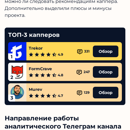
можно ли следовать рекомендациям каппера.
Дополнительно выделили плюсы и минусы
проекта.
ТОП-3 капперов
Trekor
Обзор
331
4.9
1
FormCrave
Обзор
247
4.8
2
Murev
Обзор
129
4.7
3
Направление работы
аналитического Телеграм канала