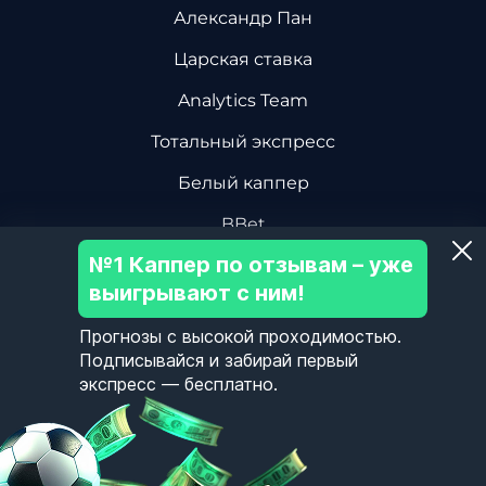
Александр Пан
Царская ставка
Analytics Team
Тотальный экспресс
Белый каппер
BBet
№1 Каппер по отзывам – уже
Василий Винокуров
выигрывают с ним!
Дмитрий Ревизор БК
Прогнозы с высокой проходимостью.
Центр Хоккейной Аналитики
Подписывайся и забирай первый
экспресс — бесплатно.
Олег Соловьев
Пользовательское Соглашение
Политика Конфиденциальности
Контакты