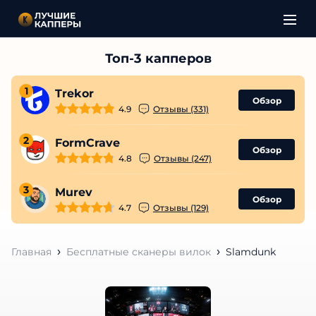
1
Trekor
Обзор
4.9
Отзывы (331)
2
FormCrave
Обзор
4.8
Отзывы (247)
3
Murev
Обзор
4.7
Отзывы (129)
Главная
Бесплатные сканеры вилок
Slamdunk