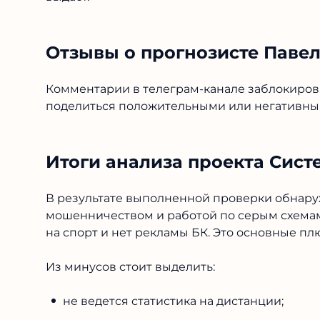
Отзывы о прогнозисте Павел 
Комментарии в телеграм-канале заблокиров
поделиться положительными или негативным
Итоги анализа проекта Сист
В результате выполненной проверки обнаруж
мошенничеством и работой по серым схемам
на спорт и нет рекламы БК. Это основные пл
Из минусов стоит выделить:
не ведется статистика на дистанции;