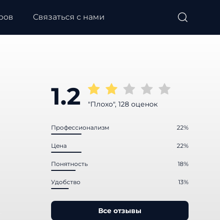
ров
Связаться с нами
1.2
"Плохо", 128 оценок
Профессионализм
22%
Цена
22%
Понятность
18%
Удобство
13%
Все отзывы