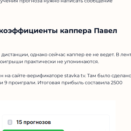
получения прогноза нужно написать сообщение
 коэффициенты каппера Павел
 дистанции, однако сейчас каппер ее не ведет. В лен
проигрыши практически не упоминаются.
 на сайте-верификаторе stavka tv. Там было сделано
 и 9 проиграли. Итоговая прибыль составила 2500