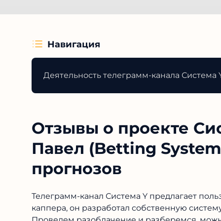
Навигация
Деятельность телеграмм-канала Система 
Отзывы о проекте Сис
Павел (Betting System
прогнозов
Телеграмм-канал Система Y предлагает польз
каппера, он разработал собственную систему
Проведем разоблачение и разберемся, можн