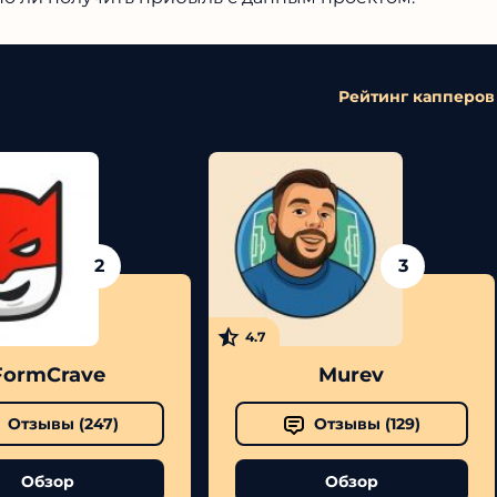
Рейтинг капперов
2
3
4.7
FormCrave
Murev
Отзывы (
247
)
Отзывы (
129
)
Обзор
Обзор