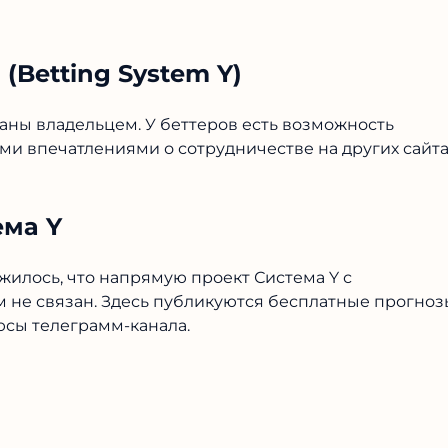
(Betting System Y)
аны владельцем. У беттеров есть возможность
и впечатлениями о сотрудничестве на других сайта
ема Y
илось, что напрямую проект Система Y с
 не связан. Здесь публикуются бесплатные прогноз
юсы телеграмм-канала.