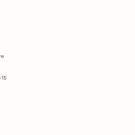
те
 15