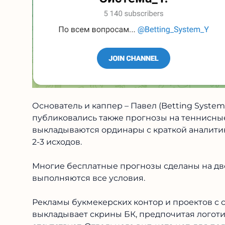
Основатель и каппер – Павел (Betting System
публиковались также прогнозы на теннисные
выкладываются ординары с краткой аналитико
2-3 исходов.
Многие бесплатные прогнозы сделаны на дво
выполняются все условия.
Рекламы букмекерских контор и проектов с 
выкладывает скрины БК, предпочитая логоти