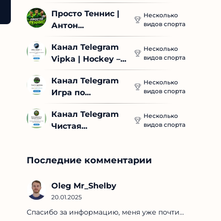
Просто Теннис | 
Несколько
видов спорта
Антон...
Канал Telegram 
Несколько
видов спорта
Vipka | Hockey –...
Канал Telegram 
Несколько
видов спорта
Игра по...
Канал Telegram 
Несколько
видов спорта
Чистая...
Последние комментарии
Oleg Mr_Shelby
20.01.2025
Спасибо за информацию, меня уже почти...