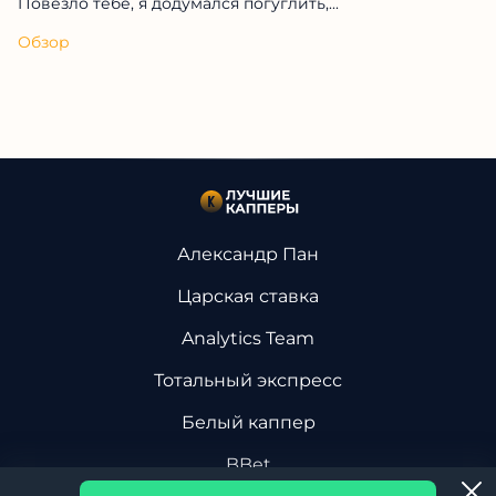
Повезло тебе, я додумался погуглить,...
Обзор
Александр Пан
Царская ставка
Analytics Team
Тотальный экспресс
Белый каппер
BBet