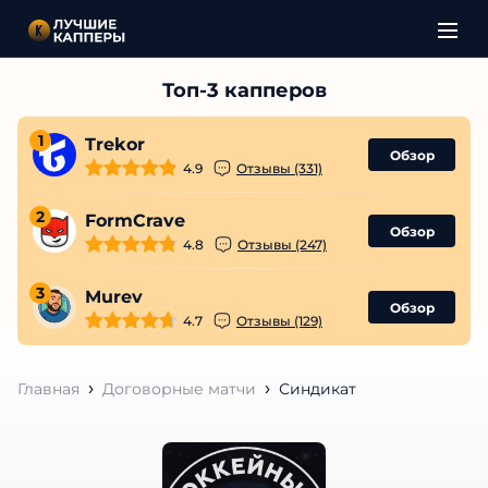
1
Trekor
Обзор
4.9
Отзывы (331)
2
FormCrave
Обзор
4.8
Отзывы (247)
3
Murev
Обзор
4.7
Отзывы (129)
Главная
Договорные матчи
Синдикат