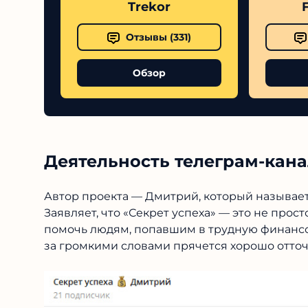
Trekor
Отзывы (
331
)
Обзор
Деятельность телеграм-кана
Автор проекта — Дмитрий, который называе
Заявляет, что «Секрет успеха» — это не прост
помочь людям, попавшим в трудную финансову
за громкими словами прячется хорошо отточ