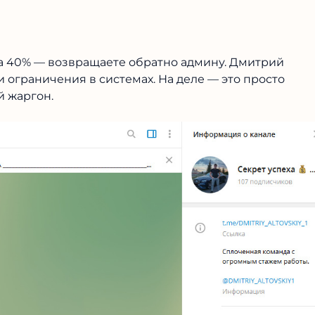
, а 40% — возвращаете обратно админу. Дмитрий
и ограничения в системах. На деле — это просто
й жаргон.