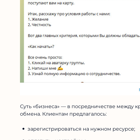
Суть «бизнеса» — в посредничестве между
обмена. Клиентам предлагалось:
зарегистрироваться на нужном ресурсе;