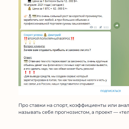
Про ставки на спорт, коэффициенты или ана
называть себя прогнозистом, а проект — «те