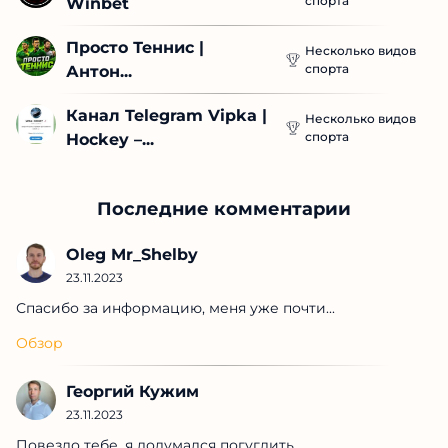
спорта
Winbet
Просто Теннис | 
Несколько видов
спорта
Антон...
Канал Telegram Vipka | 
Несколько видов
спорта
Hockey –...
Последние комментарии
Oleg Mr_Shelby
23.11.2023
Спасибо за информацию, меня уже почти...
Обзор
Георгий Кужим
23.11.2023
Повезло тебе, я додумался погуглить,...