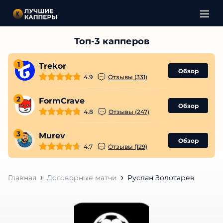
1
Trekor
Обзор
4.9
Отзывы (331)
2
FormCrave
Обзор
4.8
Отзывы (247)
3
Murev
Обзор
4.7
Отзывы (129)
Главная
Договорные матчи
Руслан Золотарев