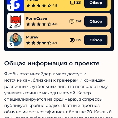
Обзор
331
4.9
1
FormCrave
Обзор
247
4.8
2
Murev
Обзор
129
4.7
3
Общая информация о проекте
Якобы этот инсайдер имеет доступ к
источникам, близким к тренерам и командам
различных футбольных лиг, что позволяет ему
узнавать точные исходы матчей. Капер
специализируется на ординарах, экспрессы
публикует крайне редко. Платный прогноз
обычно имеет коэффициент больше 20. Каждый