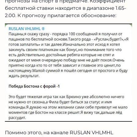
прогнозы на спорт в предматче. Коэффициент
бесплатной ставки находится в диапазоне 1.65-
2.00. К прогнозу прилагается обоснование:
Помимо этого, на канале RUSLAN VHLMHL