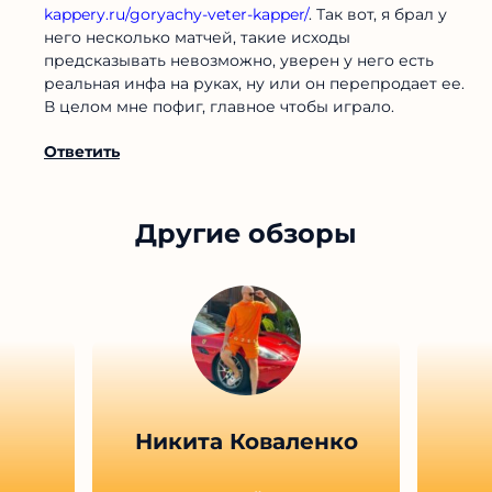
kappery.ru/goryachy-veter-kapper/
. Так вот, я брал у
него несколько матчей, такие исходы
предсказывать невозможно, уверен у него есть
реальная инфа на руках, ну или он перепродает ее.
В целом мне пофиг, главное чтобы играло.
Ответить
Другие обзоры
Никита Коваленко