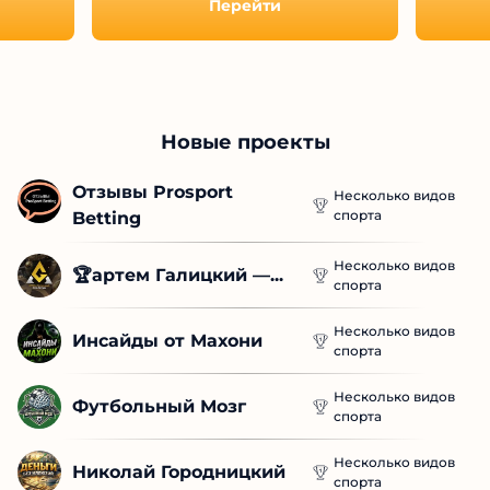
Перейти
Новые проекты
Отзывы Prosport 
Несколько видов
спорта
Betting
Несколько видов
🏆артем Галицкий —...
спорта
Несколько видов
Инсайды от Махони
спорта
Несколько видов
Футбольный Мозг
спорта
Несколько видов
Николай Городницкий
спорта