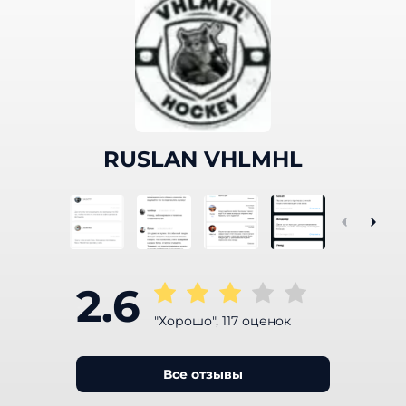
RUSLAN VHLMHL
2.6
"Хорошо", 117 оценок
Все отзывы