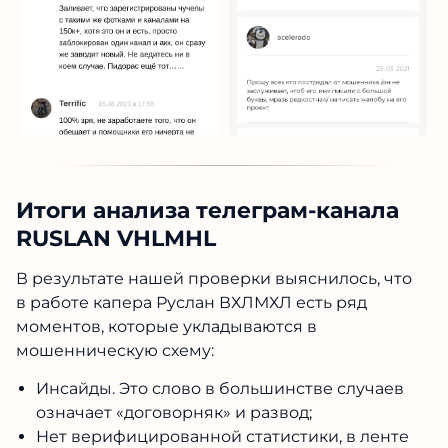
Итоги анализа телеграм-канала
RUSLAN VHLMHL
В результате нашей проверки выяснилось, что
в
работе
капера Руслан ВХЛМХЛ
есть ряд
моментов, которые укладываются в
мошенническую схему:
Инсайды. Это слово в большинстве случаев
означает «договорняк» и развод;
Нет верифицированной статистики, в ленте