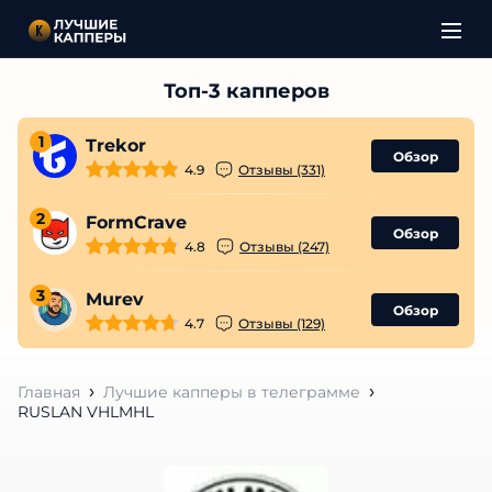
1
Trekor
Обзор
4.9
Отзывы (331)
2
FormCrave
Обзор
4.8
Отзывы (247)
3
Murev
Обзор
4.7
Отзывы (129)
Главная
Лучшие капперы в телеграмме
RUSLAN VHLMHL