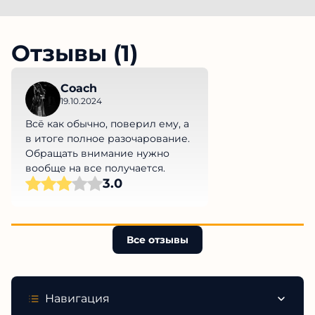
Отзывы (1)
Coach
19.10.2024
Всё как обычно, поверил ему, а
в итоге полное разочарование.
Обращать внимание нужно
вообще на все получается.
3.0
Все отзывы
Навигация