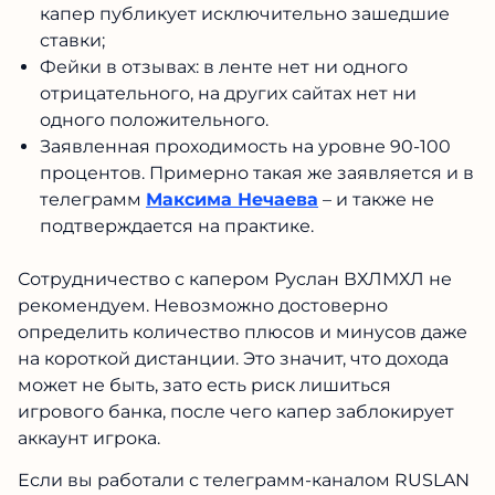
капер публикует исключительно зашедшие
ставки;
Фейки в отзывах: в ленте нет ни одного
отрицательного, на других сайтах нет ни
одного положительного.
Заявленная проходимость на уровне 90-100
процентов. Примерно такая же заявляется и в
телеграмм
Максима Нечаева
– и также не
подтверждается на практике.
Сотрудничество с
капером Руслан ВХЛМХЛ
не
рекомендуем. Невозможно достоверно
определить количество плюсов и минусов даже
на короткой дистанции. Это значит, что дохода
может не быть, зато есть риск лишиться
игрового банка, после чего капер заблокирует
аккаунт игрока.
Если вы работали с телеграмм-каналом RUSLAN