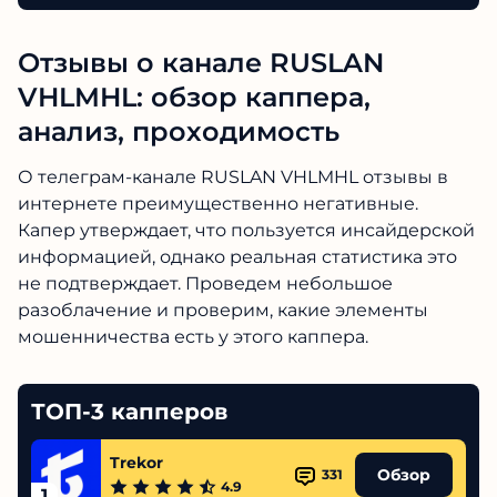
Отзывы о канале RUSLAN
VHLMHL: обзор каппера,
анализ, проходимость
О телеграм-канале RUSLAN VHLMHL отзывы в
интернете преимущественно негативные.
Капер утверждает, что пользуется инсайдерской
информацией, однако реальная статистика это
не подтверждает. Проведем небольшое
разоблачение и проверим, какие элементы
мошенничества есть у этого каппера.
ТОП-3 капперов
Trekor
Обзор
331
4.9
1