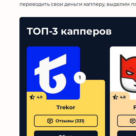
переводить свои деньги капперу, выделим п
ТОП-3 капперов
1
4.9
4.8
Trekor
Отзывы (
331
)