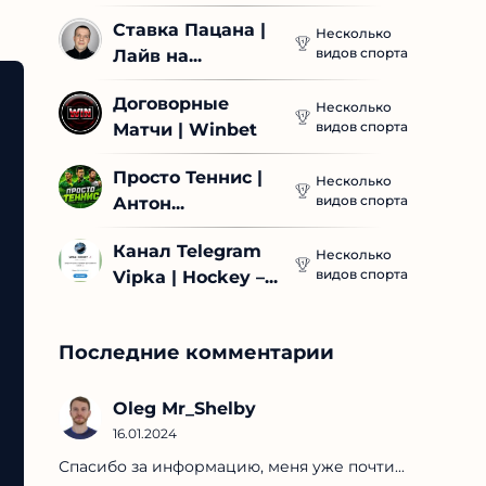
Ставка Пацана | 
Несколько
видов спорта
Лайв на...
Договорные 
Несколько
видов спорта
Матчи | Winbet
Просто Теннис | 
Несколько
видов спорта
Антон...
Канал Telegram 
Несколько
видов спорта
Vipka | Hockey –...
Последние комментарии
Oleg Mr_Shelby
16.01.2024
Спасибо за информацию, меня уже почти...