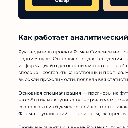
Обзор
Как работает аналитический
Руководитель проекта Роман Филонов не пре
подписчикам. Он только продает сведения, н
информацией о договорных матчах он не обл
способен составить качественный прогноз. Н
высокой проходимости, подделывая статисти
Основная специализация — прогнозы на футб
на события из крупных турниров и чемпион
со ставками из букмекерской конторы, никак
Формат публикаций — ординары, экспрессы 
Важный момент: мошенник Роман Филонов пр