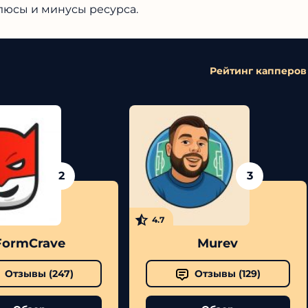
люсы и минусы ресурса.
Рейтинг капперов
2
3
4.7
FormCrave
Murev
Отзывы (
247
)
Отзывы (
129
)