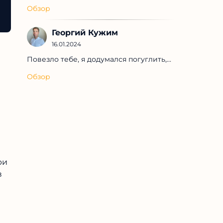
Обзор
Георгий Кужим
16.01.2024
Повезло тебе, я додумался погуглить,...
Обзор
ри
в