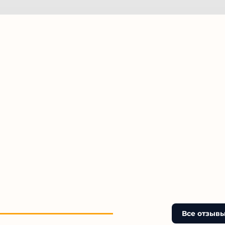
Все отзыв