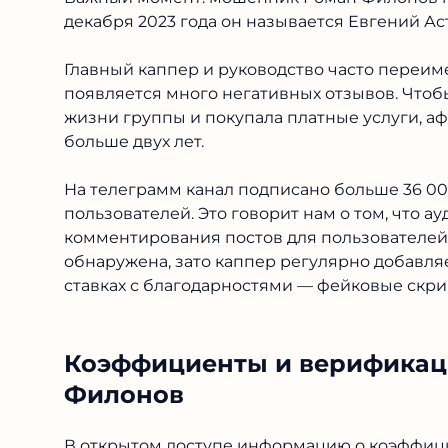
декабря 2023 года он называется Евгений Ас
Главный каппер и руководство часто переиме
появляется много негативных отзывов. Чтоб
жизни группы и покупала платные услуги, аф
больше двух лет.
На телеграмм канал подписано больше 36 00
пользователей. Это говорит нам о том, что 
комментирования постов для пользователей 
обнаружена, зато каппер регулярно добавля
ставках с благодарностями — фейковые скр
Коэффициенты и верификаци
Филонов
В открытом доступе информацию о коэффици