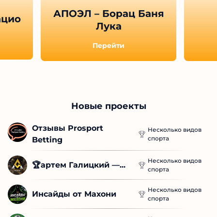
АПОЭЛ – Борац Баня
ацио
Лука
Перейти
Новые проекты
Отзывы Prosport 
Несколько видов
спорта
Betting
Несколько видов
🏆артем Галицкий —...
спорта
Несколько видов
Инсайды от Махони
спорта