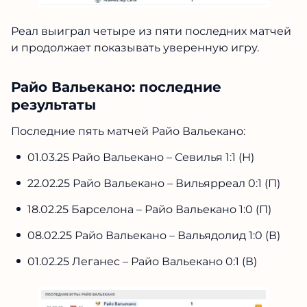
Реал выиграл четыре из пяти последних матчей
и продолжает показывать уверенную игру.
Райо Вальекано: последние
результаты
Последние пять матчей Райо Вальекано:
01.03.25 Райо Вальекано – Севилья 1:1 (Н)
22.02.25 Райо Вальекано – Вильярреал 0:1 (П)
18.02.25 Барселона – Райо Вальекано 1:0 (П)
08.02.25 Райо Вальекано – Вальядолид 1:0 (В)
01.02.25 Леганес – Райо Вальекано 0:1 (В)