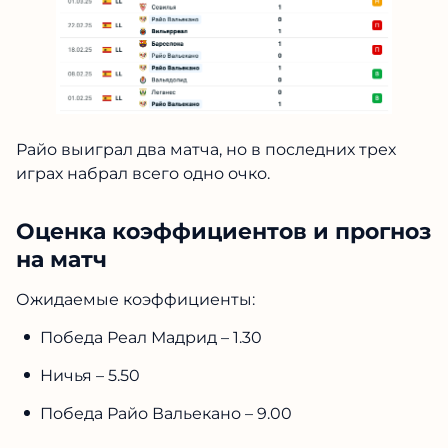
Райо выиграл два матча, но в последних трех
играх набрал всего одно очко.
Оценка коэффициентов и прогноз
на матч
Ожидаемые коэффициенты:
Победа Реал Мадрид – 1.30
Ничья – 5.50
Победа Райо Вальекано – 9.00