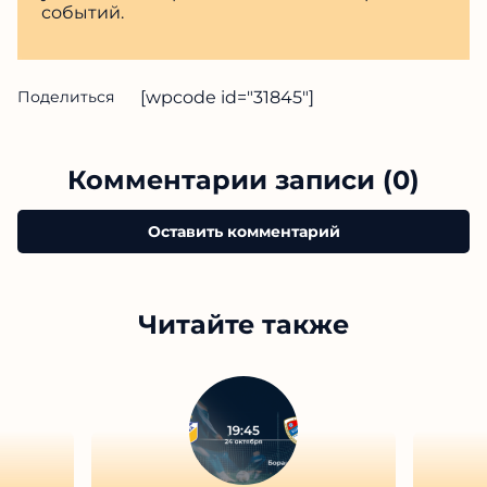
событий.
Поделиться
[wpcode id="31845"]
Комментарии записи (0)
Оставить комментарий
Читайте также