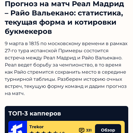
Прогноз на матч Реал Мадрид
– Райо Вальекано: статистика,
текущая форма и котировки
букмекеров
9 марта в 18:15 по московскому времени в рамках
27-го тура испанской Примеры состоится
встреча между Реал Мадрид и Райо Вальекано.
Реал ведет борьбу за чемпионство, в то время
как Райо стремится сохранить место в середине
турнирной таблицы. Разберем историю очных
встреч, текущую форму команд и дадим прогноз
на матч.
ТОП-3 капперов
Trekor
Обзор
331